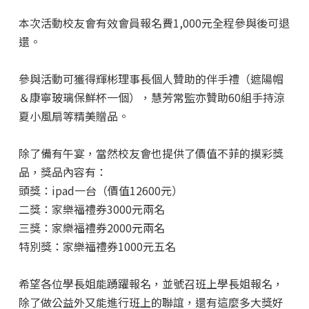
本次活動校友會有效會員報名費1,000元全程參與後可退
還。
參與活動可獲得輝彬理事長個人贊助的伴手禮（遮陽帽
＆康寧玻璃保鮮杯一個），慧芳常監亦贊助60組手持涼
夏小風扇等精美贈品。
除了備有午宴，當然校友會也提供了價值不菲的摸彩獎
品，獎品內容有：
頭獎：ipad一台（價值12600元）
二獎：家樂福禮券3000元兩名
三獎：家樂福禮券2000元兩名
特別獎：家樂福禮券1000元五名
希望各位學長姐能踴躍報名，並號召班上學長姐報名，
除了做公益外又能進行班上的聯誼，還有這麼多大獎好