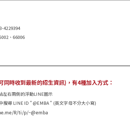
-4229394
002、66006
 (可同時收到最新的招生資訊)，有4種加入方式：
網站左右兩側的浮動LINE圖示
中搜尋 LINE ID " @EMBA " (英文字母不分大小寫)
line.me/R/ti/p/~@emba
：