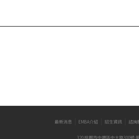
最新消息
EMBA介紹
招生資訊
諮詢
320 桃園市中壢區中大路300號-