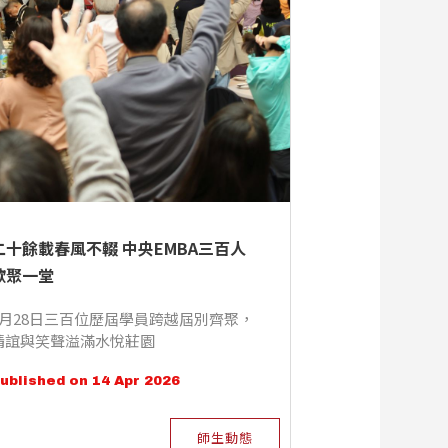
二十餘載春風不輟 中央EMBA三百人
歡聚一堂
3月28日三百位歷屆學員跨越屆別齊聚，
情誼與笑聲溢滿水悅莊園
ublished on 14 Apr 2026
師生動態