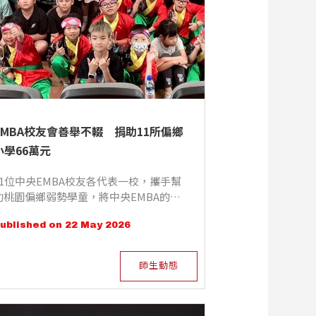
EMBA校友會善舉不輟　捐助11所偏鄉
小學66萬元
11位中央EMBA校友各代表一校，攜手幫
助桃園偏鄉弱勢學童，將中央EMBA的溫
暖送進課堂。
ublished on 22 May 2026
師生動態