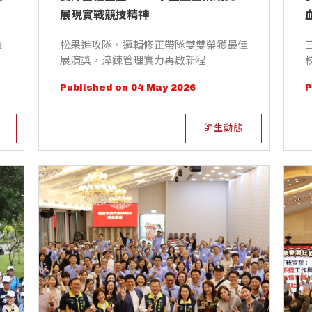
展現實戰競技精神
校
松果進攻隊、邏輯修正帶隊雙雙榮獲最佳
展演獎，淬鍊管理實力再啟新程
Published on 04 May 2026
P
師生動態