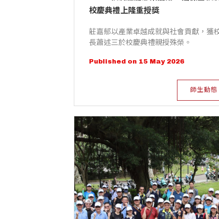
校慶典禮上隆重授獎
莊嘉郁以產業卓越成就與社會貢獻，獲
長蕭述三於校慶典禮親授殊榮。
Published on 15 May 2026
師生動態