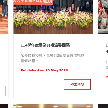
114學年度畢業典禮溫馨圓滿
師長撥穗授證，見證113級學員圓滿完成
進修旅程。
Published on 25 May 2026
P
師生動態