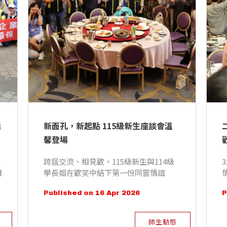
活
新面孔，新起點 115級新生座談會溫
馨登場
跨屆交流、相見歡，115級新生與114級
續
學長姐在歡笑中結下第一份同窗情誼
Published on 16 Apr 2026
P
師生動態