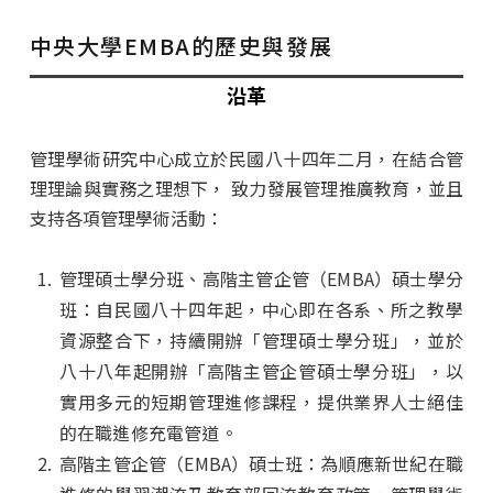
現任執行長
中央大學EMBA的歷史與發展
師資陣容與服務團隊
沿革
EMBA課程規劃
管理學術研究中心成立於民國八十四年二月，在結合管
學分班課程資訊
理理論與實務之理想下， 致力發展管理推廣教育，並且
支持各項管理學術活動：
論文與修業規定
地理位置與教學環境
管理碩士學分班、高階主管企管（EMBA）碩士學分
班：自民國八十四年起，中心即在各系、所之教學
學員大數據
資源整合下，持續開辦「管理碩士學分班」，並於
八十八年起開辦「高階主管企管碩士學分班」，以
EMBA校友服務
實用多元的短期管理進修課程，提供業界人士絕佳
的在職進修充電管道。
EMBA校友會與社團簡介
高階主管企管（EMBA）碩士班：為順應新世紀在職