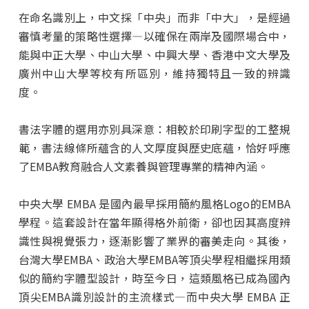
在命名識別上，中文採「中央」而非「中大」，是經過
審慎考量的策略性選擇—以確保在兩岸及國際場合中，
能與中正大學、中山大學、中興大學、香港中文大學及
廣州中山大學等校有所區別，維持獨特且一致的辨識
度。
書法字體的選用亦別具深意：相較於印刷字型的工整規
範，書法線條所蘊含的人文厚度與歷史底蘊，恰好呼應
了EMBA教育融合人文素養與管理專業的精神內涵。
中央大學 EMBA 是國內最早採用簡約風格Logo的EMBA
學程。這套設計在當年顯得格外前衛，卻也因其高度辨
識性與視覺張力，逐漸影響了業界的審美走向。其後，
台灣大學EMBA、政治大學EMBA等頂尖學程相繼採用類
似的簡約字體型設計，時至今日，這類風格已成為國內
頂尖EMBA識別設計的主流樣式—而中央大學 EMBA 正