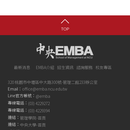
TOP
最新消息
EMBA介紹
招生資訊
諮詢服務
校友專區
320 桃園市中壢區中大路300號-管理二館233辦公室
Email：
office@emba.ncu.edu.tw
Line官方帳號：
@emba
專線電話：
(03) 4229272
專線電話：
(03) 4229394
連結：
管理學院-首頁
連結：
中央大學-首頁