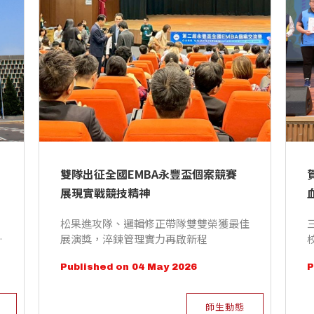
雙隊出征全國EMBA永豐盃個案競賽 
展現實戰競技精神
松果進攻隊、邏輯修正帶隊雙雙榮獲最佳
學
展演獎，淬鍊管理實力再啟新程
Published on 04 May 2026
P
師生動態