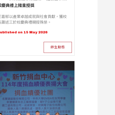
校慶典禮上隆重授獎
莊嘉郁以產業卓越成就與社會貢獻，獲校
長蕭述三於校慶典禮親授殊榮。
ublished on 15 May 2026
師生動態