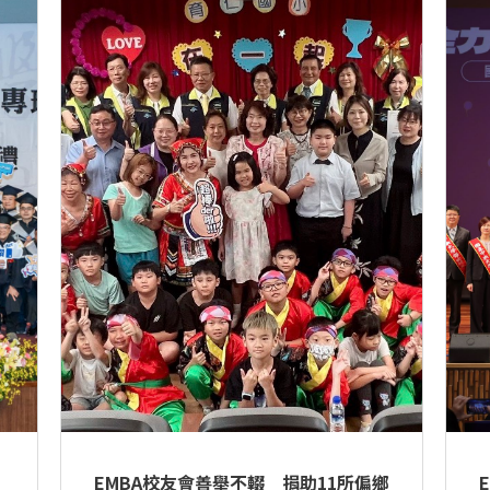
EMBA校友會善舉不輟　捐助11所偏鄉