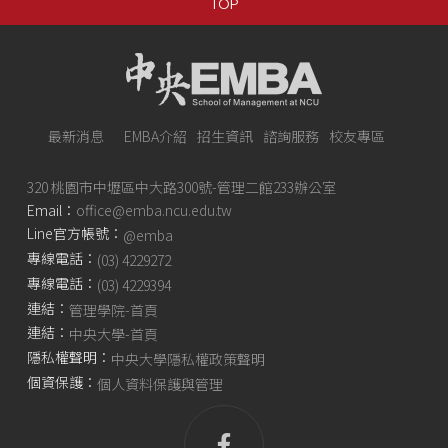
TOP
最新消息
EMBA介紹
招生資訊
諮詢服務
校友專區
320 桃園市中壢區中大路300號-管理二館233辦公室
Email：
office@emba.ncu.edu.tw
Line官方帳號：
@emba
專線電話：
(03) 4229272
專線電話：
(03) 4229394
連結：
管理學院-首頁
連結：
中央大學-首頁
隱私權聲明：
中央大學隱私權政策聲明
個資保護：
個人資料保護與管理