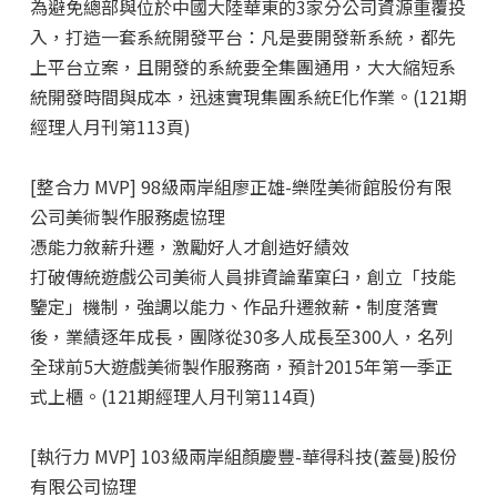
為避免總部與位於中國大陸華東的3家分公司資源重覆投
入，打造一套系統開發平台：凡是要開發新系統，都先
上平台立案，且開發的系統要全集團通用，大大縮短系
統開發時間與成本，迅速實現集團系統E化作業。(121期
經理人月刊第113頁)
[整合力 MVP] 98級兩岸組廖正雄
-樂陞美術館股份有限
公司美術製作服務處協理
憑能力敘薪升遷，激勵好人才創造好績效
打破傳統遊戲公司美術人員排資論輩窠臼，創立「技能
鑒定」機制，強調以能力、作品升遷敘薪‧制度落實
後，業績逐年成長，團隊從30多人成長至300人，名列
全球前5大遊戲美術製作服務商，預計2015年第一季正
式上櫃。(121期經理人月刊第114頁)
[執行力 MVP] 103級兩岸組顏慶豐
-華得科技(蓋曼)股份
有限公司協理