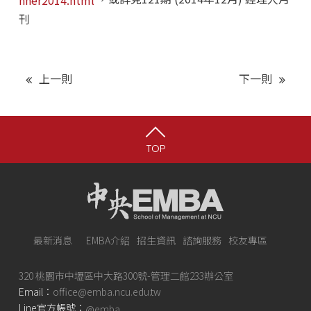
nner2014.html
刊
上一則
下一則
TOP
最新消息
EMBA介紹
招生資訊
諮詢服務
校友專區
320 桃園市中壢區中大路300號-管理二館233辦公室
Email：
office@emba.ncu.edu.tw
Line官方帳號：
@emba