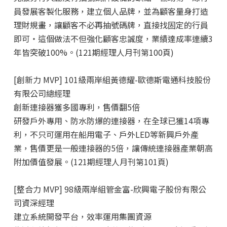
員發展客製化服務，建立個人品牌，並為顧客量身打造
理財規畫，讓顧客不必再抽號碼牌，直接找固定的行員
即可‧這個做法不但強化顧客忠誠度，業績達成率連續3
年皆突破100%。(121期經理人月刊第100頁)
[創新力 MVP] 101級兩岸組黃德耀
-歐德斯電通科技股份
有限公司總經理
創新連接器獲多國專利，售價翻5倍
研發戶外專用、防水防爆的連接器，在全球已獲14項專
利，不只可運用在船用電子、戶外LED等新興戶外產
業，售價更是一般連接器的5倍，讓傳統連接器產業朝高
附加價值發展。(121期經理人月刊第101頁)
[整合力 MVP] 98級兩岸組管金富
-欣興電子股份有限公
司資深經理
建立系統開發平台，效率運用集團資源