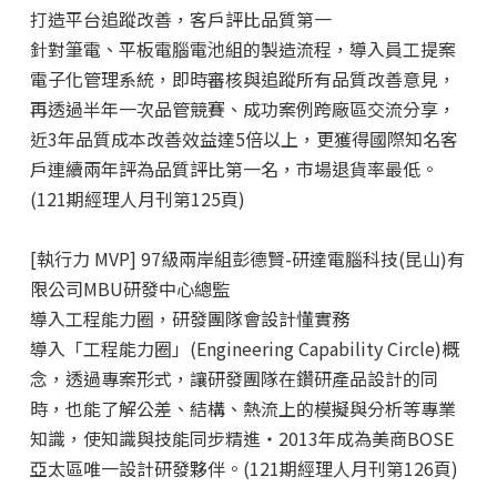
打造平台追蹤改善，客戶評比品質第一
針對筆電、平板電腦電池組的製造流程，導入員工提案
電子化管理系統，即時審核與追蹤所有品質改善意見，
再透過半年一次品管競賽、成功案例跨廠區交流分享，
近3年品質成本改善效益達5倍以上，更獲得國際知名客
戶連續兩年評為品質評比第一名，市場退貨率最低。
(121期經理人月刊第125頁)
[執行力 MVP] 97級兩岸組彭德賢
-研達電腦科技(昆山)有
限公司MBU研發中心總監
導入工程能力圈，研發團隊會設計懂實務
導入「工程能力圈」(Engineering Capability Circle)概
念，透過專案形式，讓研發團隊在鑽研產品設計的同
時，也能了解公差、結構、熱流上的模擬與分析等專業
知識，使知識與技能同步精進‧2013年成為美商BOSE
亞太區唯一設計研發夥伴。(121期經理人月刊第126頁)