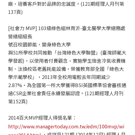
廠，培養客戶對於品牌的忠誠度。(121期經理人月刊第
137頁)
[社會力 MVP] 103級綠色組林育沂
-臺北醫學大學總務處
營繕組組長
號召校園節能，變身綠色大學
與51所學校共同推動「台灣綠色大學聯盟」(臺灣師範大
學發起)‧以使用者付費觀念，實施學生宿舍冷氣收費機
制、汰換校區老舊耗能設備，榮獲教育部全國「綠色大
學示範學校」‧2013年全校用電較去年同期減少
2.87%‧為全國第一所大學獲得BSI英國標準協會審核通
過CSR企業社會責任永續發展認證。(121期經理人月刊
第152頁)
2014百大MVP經理人得獎名單：
http://www.managertoday.com.tw/edm/100mvp/wi
，或詳見121期 (2014年12月) 經理人月