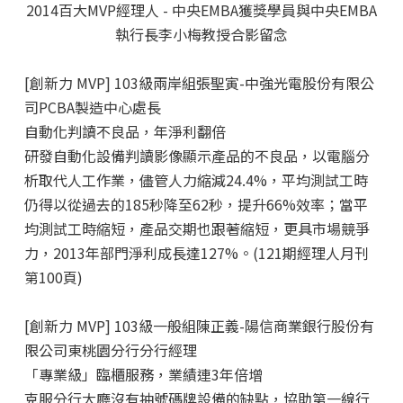
2014百大MVP經理人 - 中央EMBA獲獎學員與中央EMBA
執行長李小梅教授合影留念
[創新力 MVP] 103級兩岸組張聖寅
-中強光電股份有限公
司PCBA製造中心處長
自動化判讀不良品，年淨利翻倍
研發自動化設備判讀影像顯示產品的不良品，以電腦分
析取代人工作業，儘管人力縮減24.4%，平均測試工時
仍得以從過去的185秒降至62秒，提升66%效率；當平
均測試工時縮短，產品交期也跟著縮短，更具市場競爭
力，2013年部門淨利成長達127%。(121期經理人月刊
第100頁)
[創新力 MVP] 103級一般組陳正義
-陽信商業銀行股份有
限公司東桃園分行分行經理
「專業級」臨櫃服務，業績連3年倍增
克服分行大廳沒有抽號碼牌設備的缺點，協助第一線行