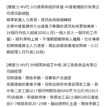
[應變力 MVP] 103級兩岸組邱家雄
-中達電通股份有限公
司資訊副總監
精準掌握人力資源，資訊系統無縫轉移
主導中達電通併入台達電子集團的資訊系統更換專案，
16個月內投入超過2000人月(一個人投入一個月的工作
量)，順利準時上線‧不僅期間團隊無人離職，也在專案
前期精確算出人力落差，據此說服高層增加預算。(121
期經理人月刊第136頁)
[應變力 MVP] 99級兩岸組王中樞
-浙江魚極食品有限公
司總經理
協助建廠、開放參觀，培養客戶忠誠度
克服建廠的繁複手續，協助從無到有建設兩家工廠，其
中第二家工廠以17個月時間完成6000平方公尺(約1815
坪)的廠房‧新廠啟用後，魚漿加工品(火鍋料)的日產能
由5~7噸提高到20~25噸‧藉由透明化生產、開放參觀工