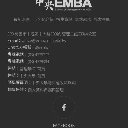
最新消息
EMBA介紹
招生資訊
諮詢服務
校友專區
320 桃園市中壢區中大路300號-管理二館233辦公室
Email：
office@emba.ncu.edu.tw
Line官方帳號：
@emba
專線電話：
(03) 4229272
專線電話：
(03) 4229394
連結：
管理學院-首頁
連結：
中央大學-首頁
隱私權聲明：
中央大學隱私權政策聲明
個資保護：
個人資料保護與管理
FACEBOOK