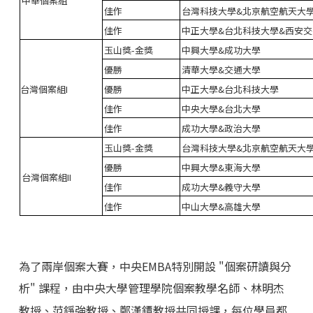
中華個案組
佳作
台灣科技大學&北京航空航天大
佳作
中正大學&台北科技大學&西安交
玉山獎-金獎
中興大學&成功大學
優勝
清華大學&交通大學
台灣個案組I
優勝
中正大學&台北科技大學
佳作
中央大學&台北大學
佳作
成功大學&政治大學
玉山獎-金獎
台灣科技大學&北京航空航天大
優勝
中興大學&東海大學
台灣個案組II
佳作
成功大學&義守大學
佳作
中山大學&高雄大學
為了兩岸個案大賽，中央EMBA特別開設 "個案研讀與分
析" 課程，由中央大學管理學院個案教學名師、林明杰
教授、范錚強教授、鄭漢鐔教授共同授課，每位學員都