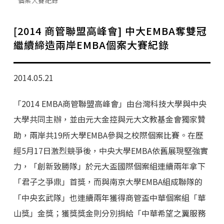
個案大賽紀錄
學分班招生公告
行政公告
[2014 商管聯盟高峰會] 中大EMBA奪雙冠
繼續締造兩岸EMBA個案大賽紀錄
師生動態
企業導師計畫
2014.05.21
「2014 EMBA商管聯盟高峰會」由台灣科技大學與中央
大學共同主辦，並由元大金控與元大文教基金會獨家贊
助，兩岸共19所大學EMBA參與之校際個案比賽。在歷
經5月17日激烈競爭後，中央大學EMBA依舊展現堅強實
力，「創新致勝隊」於元大盃國際個案組連續兩年拿下
「君子之爭鼎」首獎，而與南京大學EMBA組成聯隊的
「中央玄武隊」也連續兩年獲得商管盃中華個案組「華
山獎」金獎；獲獎獎金則分別捐給「中華希望之翼服務