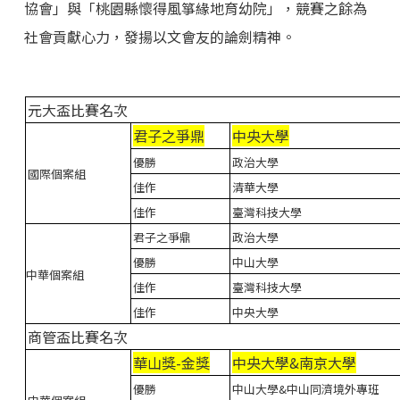
協會」與「桃園縣懷得風箏緣地育幼院」，競賽之餘為
社會貢獻心力，發揚以文會友的論劍精神。
元大盃比賽名次
君子之爭鼎
中央大學
優勝
政治大學
國際個案組
佳作
清華大學
佳作
臺灣科技大學
君子之爭鼎
政治大學
優勝
中山大學
中華個案組
佳作
臺灣科技大學
佳作
中央大學
商管盃比賽名次
華山獎-金獎
中央大學&南京大學
優勝
中山大學&中山同濟境外專班