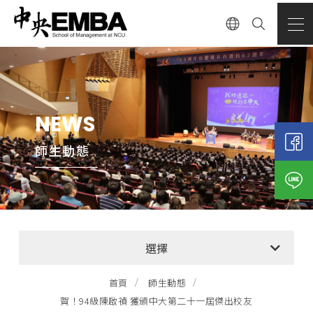
NEWS
師生動態
全部消息
選擇
EMBA招生公告
首頁
師生動態
賀！94級陳啟禎 獲頒中大第二十一屆傑出校友