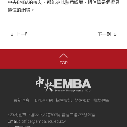
中央EMBA的校友，都能彼此熟悉認識，相信這是個極具
價值的網絡。
上一則
下一則
TOP
最新消息
EMBA介紹
招生資訊
諮詢服務
校友專區
320 桃園市中壢區中大路300號-管理二館233辦公室
Email：
office@emba.ncu.edu.tw