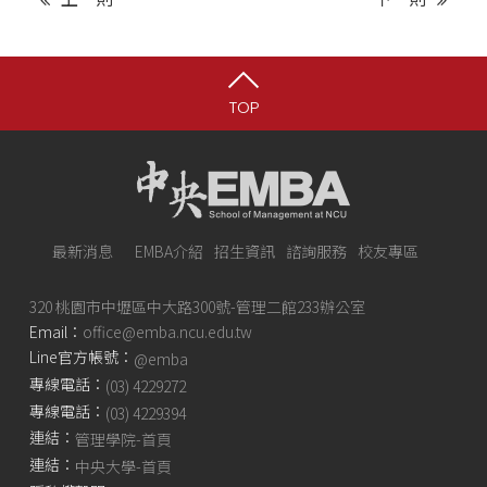
TOP
最新消息
EMBA介紹
招生資訊
諮詢服務
校友專區
320 桃園市中壢區中大路300號-管理二館233辦公室
Email：
office@emba.ncu.edu.tw
Line官方帳號：
@emba
專線電話：
(03) 4229272
專線電話：
(03) 4229394
連結：
管理學院-首頁
連結：
中央大學-首頁