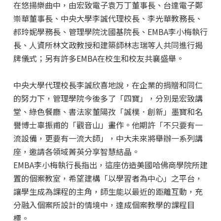
在悠揚樂曲中，由宏致電子袁万丁董事長、台達電子鄭
崇華董事長、中央大學李誠代理校長、李光華教務長、
郝玲妮學務長、管理學院沈國基院長、EMBA李小梅執行
長、人資所林文政教授和建築師林志瑞等人共同進行揭
牌儀式；另有許多EMBA在校生和校友共襄盛舉。
中央大學代理校長李誠欣喜地說，在企業的捐贈和同仁
的努力下，管理學院今後多了「四寶」，分別是宏致講
堂、綠色餐廳、書法家董陽孜「誠樸．創新」墨寶和名
譽博士辜振甫的「觀音山」畫作。他期許「不只要有一
流設備，更要有一流大師」，中大未來將舉辦一系列講
座，邀請各領域菁英分享智慧結晶。
EMBA李小梅執行長指出，這座仿造美國哈佛商學院所建
置的個案教室，希望建構「以學習者為中心」之平台，
讓學生成為課程的主角，師生能以最近的距離互動，充
分融入個案所設計的情境中，達成個案教學的課程目
標。