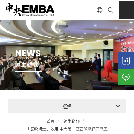
NEWS
師生動態
全部消息
選擇
EMBA招生公告
首頁
師生動態
「宏致講堂」啟用 中大第一座國際級個案教室