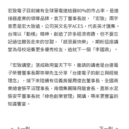
宏致電子目前擁有全球筆電連結器80%的市占率，是連
接器產業的領導品牌。袁万丁董事長說，「宏致」兩字
意思是宏大致遠，公司英文名字ACES，代表英才匯集。
台灣以「勤樸」精神，創造了許多經濟奇蹟，但不要忘
記過往艱苦走來的甘甜，「感恩最快樂」，期盼這座講
堂為母校培養更多優秀校友，造就下一個「李國鼎」。
「宏致講堂」落成啟用當天下午，邀請的講者是台達電
子榮譽董事長鄭崇華先生分享「台達電子的創立與經營
理念」，接下來陸續有信義房屋周俊吉董事長、全國商
業總會張平沼理事長、南僑集團陳飛龍會長、嘉新水泥
張安平董事長就「綠色創業管理」開講，帶來更豐富的
知識饗宴。
上一則
下一則