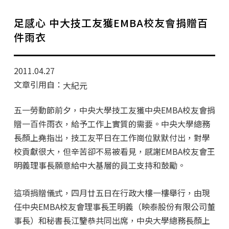
學分班招生公告
足感心 中大技工友獲EMBA校友會捐贈百
行政公告
件雨衣
師生動態
2011.04.27
企業導師計畫
文章引用自：
大紀元
五一勞動節前夕，中央大學技工友獲中央EMBA校友會捐
贈一百件雨衣，給予工作上實質的需要。中央大學總務
長顏上堯指出，技工友平日在工作崗位默默付出，對學
校貢獻很大，但辛苦卻不易被看見，感謝EMBA校友會王
明義理事長願意給中大基層的員工支持和鼓勵。
這項捐贈儀式，四月廿五日在行政大樓一樓舉行，由現
任中央EMBA校友會理事長王明義（映泰股份有限公司董
事長）和秘書長江鑒恭共同出席，中央大學總務長顏上