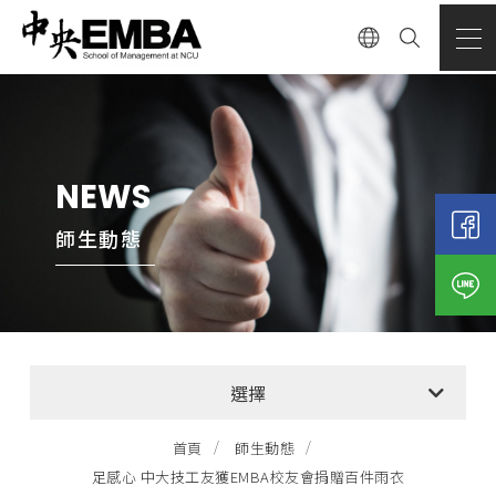
NEWS
師生動態
全部消息
選擇
EMBA招生公告
首頁
師生動態
足感心 中大技工友獲EMBA校友會捐贈百件雨衣