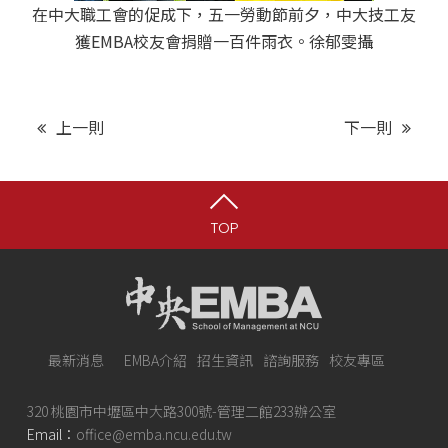
在中大職工會的促成下，五一勞動節前夕，中大技工友
獲EMBA校友會捐贈一百件雨衣。徐郁雯攝
上一則
下一則
TOP
最新消息
EMBA介紹
招生資訊
諮詢服務
校友專區
320 桃園市中壢區中大路300號-管理二館233辦公室
Email：
office@emba.ncu.edu.tw