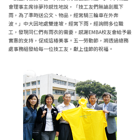
會理事主席徐夢玲感性地說，「技工友們無論刮風下
雨，為了準時送公文、物品，經常騎三輪車在外奔
波。」中大因地處雙連坡，經常下雨，經詢問多位職
工，發現同仁們有雨衣的需要，感謝EMBA校友會給予最
實惠的支持，促成這椿美事。五一勞動節，將透過總務
處事務組發給每一位技工友，獻上佳節的祝福。