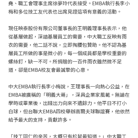
堯、職工會理事主席徐夢玲代表接受。EMBA執行長李小
梅和多位技工友代表也出席見證這項有意義的活動。
現任映泰股份有限公司董事長的王明義理事長表示，他
從基層做起，深諳基層員工的需要，中大職工反映有雨
衣的需要，他二話不說，立即掏腰包贊助。他不認為基
層員工所做的事是微小的，每一個成員都是學校重要的
螺絲釘，缺一不可。所捐贈的一百件雨衣雖然微不足
道，卻是EMBA校友會最誠摯的心意。
中大EMBA執行長李小梅說，王理事長一向熱心公益，在
EMBA被廣稱的「明義大哥」，深具企業家風範。無論在
學時或畢業後，出錢出力向來不遺餘力。他平日不打小
白球，但台聯大EMBA四校舉辦高爾夫球聯誼賽，他依然
給予最大的支持，貢獻許多。
「技工同仁的辛苦，大概只有松鼠最知道。」中大職工