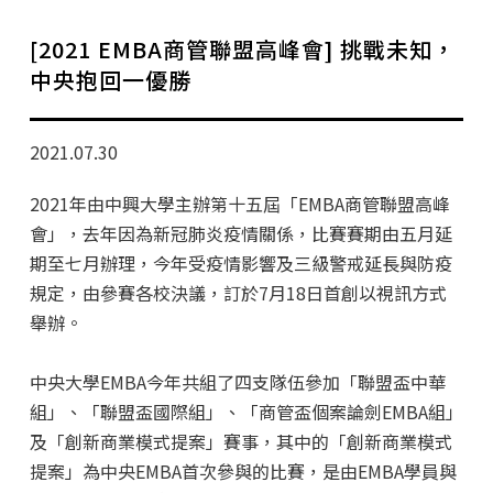
學分班招生公告
[2021 EMBA商管聯盟高峰會] 挑戰未知，
行政公告
中央抱回一優勝
師生動態
2021.07.30
企業導師計畫
2021年由中興大學主辦第十五屆「EMBA商管聯盟高峰
會」，去年因為新冠肺炎疫情關係，比賽賽期由五月延
期至七月辦理，今年受疫情影響及三級警戒延長與防疫
規定，由參賽各校決議，訂於7月18日首創以視訊方式
舉辦。
中央大學EMBA今年共組了四支隊伍參加「聯盟盃中華
組」、「聯盟盃國際組」、「商管盃個案論劍EMBA組」
及「創新商業模式提案」賽事，其中的「創新商業模式
提案」為中央EMBA首次參與的比賽，是由EMBA學員與