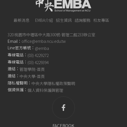
最新消息
EMBA介紹
招生資訊
諮詢服務
校友專區
320 桃園市中壢區中大路300號-管理二館233辦公室
Email：
office@emba.ncu.edu.tw
Line官方帳號：
@emba
專線電話：
(03) 4229272
專線電話：
(03) 4229394
連結：
管理學院-首頁
連結：
中央大學-首頁
隱私權聲明：
中央大學隱私權政策聲明
個資保護：
個人資料保護與管理
FACEBOOK