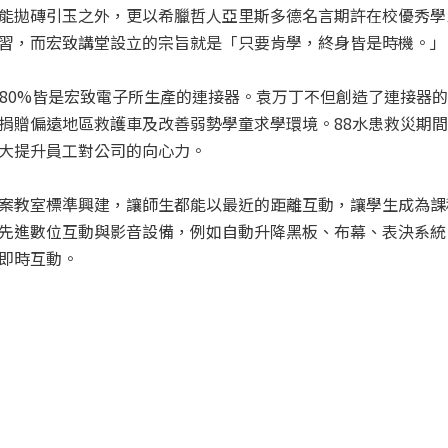
能拋磚引玉之外，更以希臘哲人亞里斯多德名言期許在校優秀學
習，而宏致講堂設立的宗旨就是「只要肯學，終身皆是時機。」
中80%皆是宏致電子所生產的連接器。袁万丁不但創造了連接器
捐贈偏遠地區救護車及改善弱勢學童求學環境。88水患救災期
大提升員工對公司的向心力。
案教室標準興建，讓師生都能以最近的距離互動，讓學生成為課
先進數位互動與影音設備，例如自動升降黑板、布幕、表決系統、
即時互動。