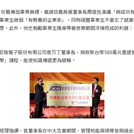
碩士在職專班畢業典禮，邀請信義房屋董事長周俊吉演講「與成功有
畢業生做個「有教養的企業家」，同時提醒畢業生不要忘了感謝
里。此外，他也勉勵畢業生隨身帶著修業期間淬煉而成的利器：
業的宏致電子股份有限公司袁万丁董事長，捐款新台幣500萬元重
學」課程，能使知識傳遞更為順暢。
經理強調，袁董事長在中大念書期間，管理知能與領導皆與過去