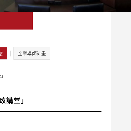
態
企業導師計畫
堂」
宏致講堂」