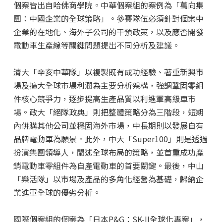
個案皆出自哈佛商學院。中華個案組的案例為「萬向集
團：中國企業的全球策略」。參賽隊伍必須針對個案中
企業的在地化、海外子公司的干預政策，以及應否開發
電動車生產線等關鍵問題提出不同分析及建議。
清大「辛亥中華隊」以複製既有成功經驗、著重新興市
場及擴大全球市場利潤為主要分析架構，強調鞏固零組
件核心競爭力，逐步提高生產品質以利進軍高級車市
場。政大「絕隊政典」則把整體策略分為三階段，短期
內併購其他公司並穩固海外市場，中長期則以發展自有
品牌電動車為願景。此外，中大「Super100」則是透過
扮演集團領導人，闡述全球布局的策略，並首重成功產
銷電動車零組件為自產電動車的首要關鍵。最後，中山
「樂活隊」以市場及產品的多角化經營為基礎，歸納企
業進軍全球的優劣分析。
國際個案組的個案為「日本P&G：SK-II全球化專案」，