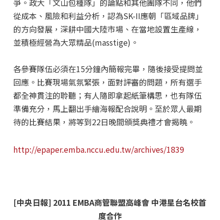
爭。政大「文山包種隊」的論點和其他團隊不同，他們
從成本、風險和利益分析，認為SK-II應朝「區域品牌」
的方向發展，深耕中國大陸市場、在當地設置生產線，
並積極經營為大眾精品(masstige)。
各參賽隊伍必須在15分鐘內簡報完畢，隨後接受提問並
回應。比賽現場氣氛緊張，面對評審的問題，所有選手
都全神貫注的聆聽；有人隨即拿起紙筆構思，也有隊伍
準備充分，馬上翻出手繪海報配合說明。至於眾人最期
待的比賽結果，將等到22日晚間頒獎典禮才會揭曉。
http://epaper.emba.nccu.edu.tw/archives/1839
[中央日報] 2011 EMBA商管聯盟高峰會 中港星台名校首
度合作