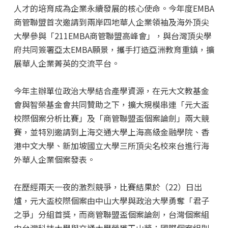
人才的培育成為企業永續發展的核心使命。今年度EMBA
商管聯盟首次邀請到兩岸四地華人企業領袖及海外頂尖
大學參與「211EMBA商管聯盟高峰會」，與台灣頂尖學
府共同簽署亞太EMBA願景，攜手打造亞洲教育重鎮，擴
展華人企業菁英的交流平台。
今年主辦單位政治大學結合產學資源，在元大文教基金
會與智榮基金會共同贊助之下，擴大規模串連「元大盃
校際個案分析比賽」及「商管聯盟盃個案論劍」兩大競
賽，並特別邀請到上海交通大學上海高級金融學院、香
港中文大學、新加坡國立大學三所頂尖名校來台進行海
外華人企業個案發表。
在歷經兩天一夜的激烈競爭，比賽結果於（22）日出
爐，元大盃校際個案由中山大學與政治大學勇奪「君子
之爭」分組首獎，而商管聯盟盃個案論劍，台灣個案組
由台灣科技大學與交通大學榮獲玉山獎；國際個案組則