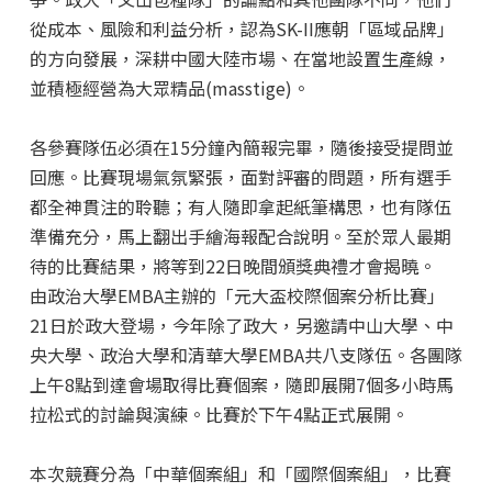
從成本、風險和利益分析，認為SK-II應朝「區域品牌」
的方向發展，深耕中國大陸市場、在當地設置生產線，
並積極經營為大眾精品(masstige)。
各參賽隊伍必須在15分鐘內簡報完畢，隨後接受提問並
回應。比賽現場氣氛緊張，面對評審的問題，所有選手
都全神貫注的聆聽；有人隨即拿起紙筆構思，也有隊伍
準備充分，馬上翻出手繪海報配合說明。至於眾人最期
待的比賽結果，將等到22日晚間頒獎典禮才會揭曉。
由政治大學EMBA主辦的「元大盃校際個案分析比賽」
21日於政大登場，今年除了政大，另邀請中山大學、中
央大學、政治大學和清華大學EMBA共八支隊伍。各團隊
上午8點到達會場取得比賽個案，隨即展開7個多小時馬
拉松式的討論與演練。比賽於下午4點正式展開。
本次競賽分為「中華個案組」和「國際個案組」，比賽