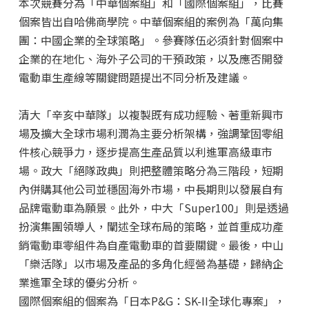
本次競賽分為「中華個案組」和「國際個案組」，比賽
個案皆出自哈佛商學院。中華個案組的案例為「萬向集
團：中國企業的全球策略」。參賽隊伍必須針對個案中
企業的在地化、海外子公司的干預政策，以及應否開發
電動車生產線等關鍵問題提出不同分析及建議。
清大「辛亥中華隊」以複製既有成功經驗、著重新興市
場及擴大全球市場利潤為主要分析架構，強調鞏固零組
件核心競爭力，逐步提高生產品質以利進軍高級車市
場。政大「絕隊政典」則把整體策略分為三階段，短期
內併購其他公司並穩固海外市場，中長期則以發展自有
品牌電動車為願景。此外，中大「Super100」則是透過
扮演集團領導人，闡述全球布局的策略，並首重成功產
銷電動車零組件為自產電動車的首要關鍵。最後，中山
「樂活隊」以市場及產品的多角化經營為基礎，歸納企
業進軍全球的優劣分析。
國際個案組的個案為「日本P&G：SK-II全球化專案」，