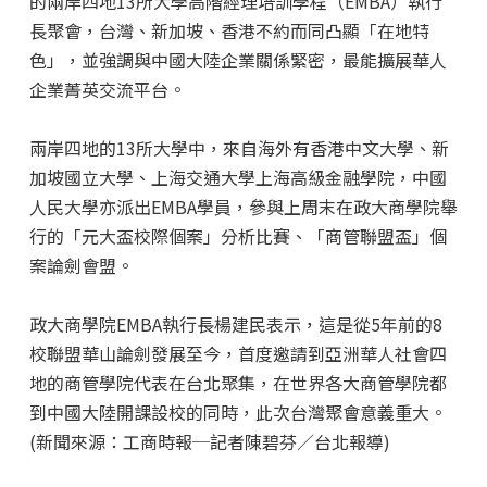
的兩岸四地13所大學高階經理培訓學程（EMBA）執行
長聚會，台灣、新加坡、香港不約而同凸顯「在地特
色」，並強調與中國大陸企業關係緊密，最能擴展華人
企業菁英交流平台。
兩岸四地的13所大學中，來自海外有香港中文大學、新
加坡國立大學、上海交通大學上海高級金融學院，中國
人民大學亦派出EMBA學員，參與上周末在政大商學院舉
行的「元大盃校際個案」分析比賽、「商管聯盟盃」個
案論劍會盟。
政大商學院EMBA執行長楊建民表示，這是從5年前的8
校聯盟華山論劍發展至今，首度邀請到亞洲華人社會四
地的商管學院代表在台北聚集，在世界各大商管學院都
到中國大陸開課設校的同時，此次台灣聚會意義重大。
(新聞來源：工商時報─記者陳碧芬／台北報導)