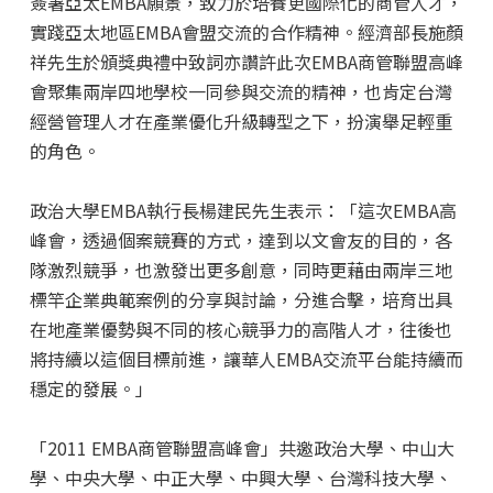
簽署亞太EMBA願景，致力於培養更國際化的商管人才，
實踐亞太地區EMBA會盟交流的合作精神。經濟部長施顏
祥先生於頒獎典禮中致詞亦讚許此次EMBA商管聯盟高峰
會聚集兩岸四地學校一同參與交流的精神，也肯定台灣
經營管理人才在產業優化升級轉型之下，扮演舉足輕重
的角色。
政治大學EMBA執行長楊建民先生表示：「這次EMBA高
峰會，透過個案競賽的方式，達到以文會友的目的，各
隊激烈競爭，也激發出更多創意，同時更藉由兩岸三地
標竿企業典範案例的分享與討論，分進合擊，培育出具
在地產業優勢與不同的核心競爭力的高階人才，往後也
將持續以這個目標前進，讓華人EMBA交流平台能持續而
穩定的發展。」
「2011 EMBA商管聯盟高峰會」共邀政治大學、中山大
學、中央大學、中正大學、中興大學、台灣科技大學、