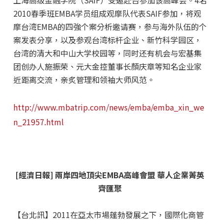
上海高级金融学院（SAIF）受邀赴台参加该高峰会。4名
2010春季班EMBA学员组成观摩队代表SAIF参加，将观
摩台湾EMBA的四強个案分析邀请赛，参与海外队伍的个
案发表分享，以及参观台湾标杆企业、新竹科学园区，
台湾的清大和中山大学校园等，同时还有机会与宏基集
团创办人施振荣、元大金控董事长顏庆章等知名企业家
近距离交流，亲炙管理和领袖大师风范。
http://www.mbatrip.com/news/emba/emba_xin_we
n_21957.html
[經濟日報] 兩岸四地頂尖EMBA高峰會盟 華人企業菁英
齊匯聚
【台北訊】2011在亞太市場蓬勃發展之下，國際化商管