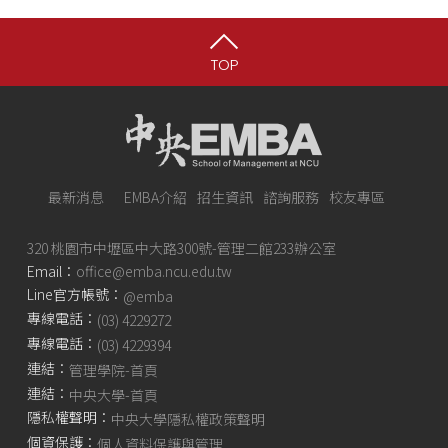
TOP
最新消息
EMBA介紹
招生資訊
諮詢服務
校友專區
320 桃園市中壢區中大路300號-管理二館233辦公室
Email：
office@emba.ncu.edu.tw
Line官方帳號：
@emba
專線電話：
(03) 4229272
專線電話：
(03) 4229394
連結：
管理學院-首頁
連結：
中央大學-首頁
隱私權聲明：
中央大學隱私權政策聲明
個資保護：
個人資料保護與管理