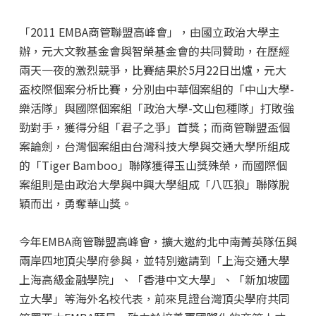
「2011 EMBA商管聯盟高峰會」，由國立政治大學主
辦，元大文教基金會與智榮基金會的共同贊助，在歷經
兩天一夜的激烈競爭，比賽結果於5月22日出爐，元大
盃校際個案分析比賽，分別由中華個案組的「中山大學-
樂活隊」與國際個案組「政治大學-文山包種隊」打敗強
勁對手，獲得分組「君子之爭」首獎；而商管聯盟盃個
案論劍，台灣個案組由台灣科技大學與交通大學所組成
的「Tiger Bamboo」聯隊獲得玉山獎殊榮，而國際個
案組則是由政治大學與中興大學組成「八匹狼」聯隊脫
穎而出，勇奪華山獎。
今年EMBA商管聯盟高峰會，擴大邀約北中南菁英隊伍與
兩岸四地頂尖學府參與，並特別邀請到「上海交通大學
上海高級金融學院」、「香港中文大學」、「新加坡國
立大學」等海外名校代表，前來見證台灣頂尖學府共同