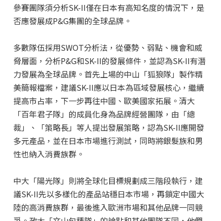
參賽團隊須分析SK-II僅在日本有高知名度的情況下，是
否應發展成P&G集團的全球品牌。
多數隊伍採用SWOT分析法，從優勢、弱點、機會和威
脅層面，分析P&G和SK-II的發展條件，並認為SK-II有潛
力發展為全球品牌。首先上場的中山「狐狼隊」製作精
美簡報檔案，建議SK-II應以日本為區域發展核心，繼續
提高市占率，下一步再往中國、歐美國家拓展。清大
「百年君子隊」的成員化身為品牌經營團隊，由「總
裁」、「策略長」等人提出發展策略，認為SK-II應開發
多元產品，並在日本市場進行測試，同時將銀髮族和男
性也納入消費族群。
中大「陽光隊」則將全球化目標規劃成三階段執行，建
議SK-II先以多樣化的產品站穩日本市場，再鎖定中國大
陸的高消費族群，最後進入歐洲市場和其他品牌一同競
爭。政大「文山包種隊」的論點和其他團隊不同，他們