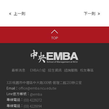
上一則
下一則
TOP
最新消息
EMBA介紹
招生資訊
諮詢服務
校友專區
320 桃園市中壢區中大路300號-管理二館233辦公室
Email：
office@emba.ncu.edu.tw
Line官方帳號：
@emba
專線電話：
(03) 4229272
專線電話：
(03) 4229394