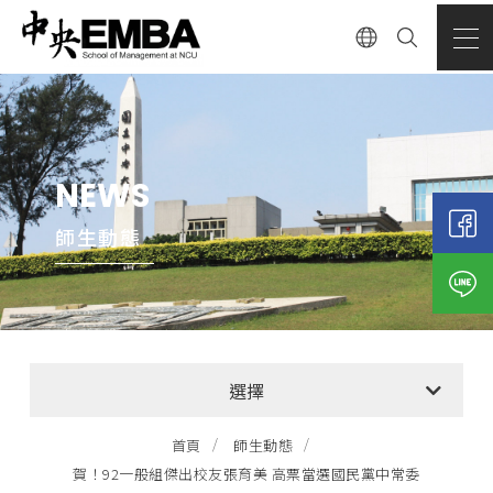
NEWS
師生動態
全部消息
選擇
EMBA招生公告
首頁
師生動態
賀！92一般組傑出校友張育美 高票當選國民黨中常委