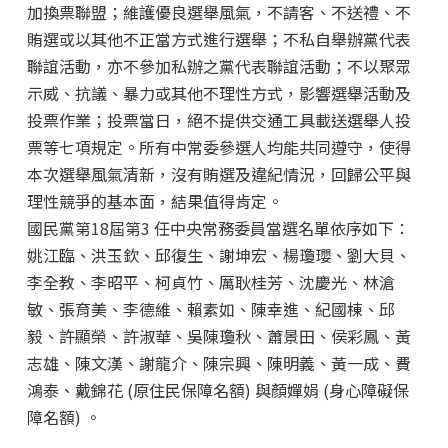
加換票聯盟；維護優良選舉風氣，不請客、不送禮、不
賄選或以其他不正當方式進行選舉；不私自舉辦黨代表
聯誼活動，亦不參加私辦之黨代表聯誼活動；不以聚眾
示威、抗議、暴力或其他不理性方式，影響選舉活動及
投票作業；投票當日，絕不提供交通工具載送選舉人投
票等七項規定。所有中常委參選人均能共同遵守，使得
本次選舉風氣清新，沒有賄選及違紀情況，回歸公平與
理性競爭的基本面，結果值得肯定。
國民黨第18屆第3 任中央常務委員當選名單依序如下：
姚江臨、洪玉欽、邱復生、謝坤宏、楊瓊瓔、劉大貝、
李全教、李昭平、柯貞竹、厲耿桂芳、沈慶光、林滄
敏、
張育美
、李德維、賴素如、陳幸進、紀國棟、邱
毅、許顯榮、許淑華、吳陳瓊秋、蕭景田、侯彩鳳、黃
志雄、陳文漢、謝龍介、陳宗興、陳明義、黃一成、費
鴻泰、戴錦花 (原住民保障名額) 與顏嬋娟 (身心障礙保
障名額) 。