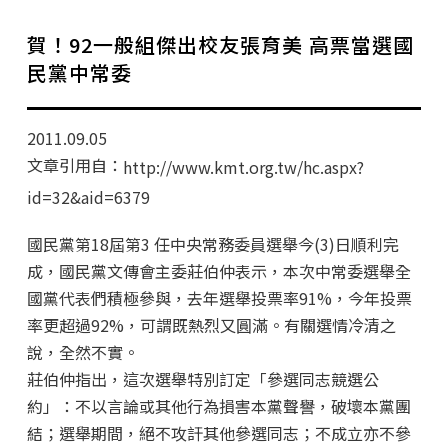
學分班招生公告
賀！92一般組傑出校友張育美 高票當選國
行政公告
民黨中常委
師生動態
2011.09.05
企業導師計畫
文章引用自：
http://www.kmt.org.tw/hc.aspx?
id=32&aid=6379
國民黨第18屆第3 任中央常務委員選舉今(3)日順利完
成，國民黨文傳會主委莊伯仲表示，本次中常委選舉全
國黨代表們積極參與，去年選舉投票率91%，今年投票
率更超過92%，可謂既熱烈又圓滿。有關選情冷清之
說，全然不實。
莊伯仲指出，這次選舉特別訂定「參選同志競選公
約」：不以言論或其他行為損害本黨聲譽，破壞本黨團
結；選舉期間，絕不攻訐其他參選同志；不成立亦不參