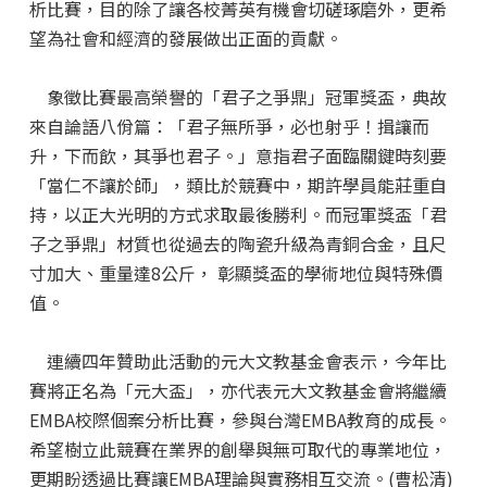
析比賽，目的除了讓各校菁英有機會切磋琢磨外，更希
望為社會和經濟的發展做出正面的貢獻。
象徵比賽最高榮譽的「君子之爭鼎」冠軍獎盃，典故
來自論語八佾篇：「君子無所爭，必也射乎！揖讓而
升，下而飲，其爭也君子。」意指君子面臨關鍵時刻要
「當仁不讓於師」，類比於競賽中，期許學員能莊重自
持，以正大光明的方式求取最後勝利。而冠軍獎盃「君
子之爭鼎」材質也從過去的陶瓷升級為青銅合金，且尺
寸加大、重量達8公斤， 彰顯獎盃的學術地位與特殊價
值。
連續四年贊助此活動的元大文教基金會表示，今年比
賽將正名為「元大盃」，亦代表元大文教基金會將繼續
EMBA校際個案分析比賽，參與台灣EMBA教育的成長。
希望樹立此競賽在業界的創舉與無可取代的專業地位，
更期盼透過比賽讓EMBA理論與實務相互交流。(曹松清)