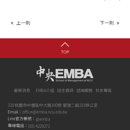
上一則
下一則
TOP
最新消息
EMBA介紹
招生資訊
諮詢服務
校友專區
320 桃園市中壢區中大路300號-管理二館233辦公室
Email：
office@emba.ncu.edu.tw
Line官方帳號：
@emba
專線電話：
(03) 4229272