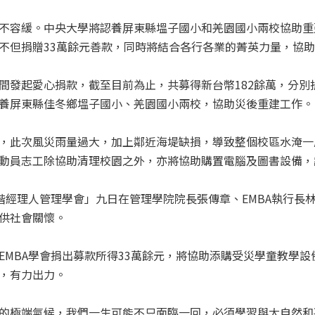
不容緩。中央大學將認養屏東縣塭子國小和羌園國小兩校協助重建
不但捐贈33萬餘元善款，同時將結合各行各業的菁英力量，協
間發起愛心捐款，截至目前為止，共募得新台幣182餘萬，分別
養屏東縣佳冬鄉塭子國小、羌園國小兩校，協助災後重建工作。
，此次風災雨量過大，加上鄰近海堤缺損，導致整個校區水淹一
動員志工除協助清理校園之外，亦將協助購置電腦及圖書設備，
高階經理人管理學會」九日在管理學院院長張傳章、EMBA執行長
供社會關懷。
EMBA學會捐出募款所得33萬餘元，將協助添購受災學童教學
，有力出力。
的極端氣候，我們一生可能不只面臨一回，必須學習與大自然和