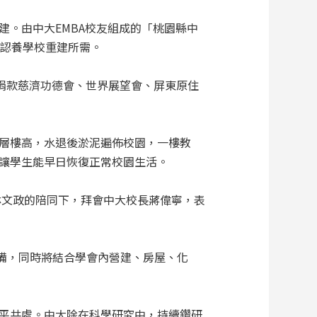
。由中大EMBA校友組成的「桃園縣中
助認養學校重建所需。
捐款慈濟功德會、世界展望會、屏東原住
層樓高，水退後淤泥遍佈校園，一樓教
讓學生能早日恢復正常校園生活。
林文政的陪同下，拜會中大校長蔣偉寧，表
設備，同時將結合學會內營建、房屋、化
平共處。中大除在科學研究中，持續鑽研