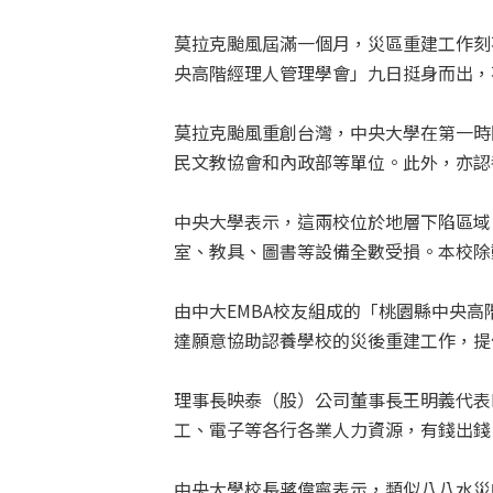
莫拉克颱風屆滿一個月，災區重建工作刻
央高階經理人管理學會」九日挺身而出，
莫拉克颱風重創台灣，中央大學在第一時
民文教協會和內政部等單位。此外，亦認
中央大學表示，這兩校位於地層下陷區域
室、教具、圖書等設備全數受損。本校除
由中大EMBA校友組成的「桃園縣中央
達願意協助認養學校的災後重建工作，提
理事長映泰（股）公司董事長王明義代表
工、電子等各行各業人力資源，有錢出錢
中央大學校長蔣偉寧表示，類似八八水災