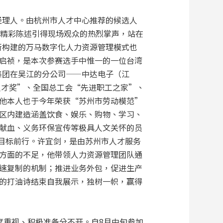
经理人。由杭州市人才中心推荐的候选人
的精彩陈述引得现场观众的热烈掌声，站在
所构建的万马数字化人力资源管理模式也
启祯，是本次参赛选手中惟一的一位台湾
集团在吴江的分公司——中达电子（江
人才奖”、全国总工会“先进职工之家”、
他本人也于今年荣获“苏州市劳动模范”
区内建造涵盖饮食、娱乐、购物、学习、
献血、义务环保宣传等极具人文关怀的员
的目标前行。许宜剑，是由苏州市人才服务
方面的不足，他带领人力资源管理团队通
速复制的机制；推进业务外包，促进生产
的打油诗结束自我展示，独树一帜，赢得
度重视、积极准备分不开。自8月中旬参加