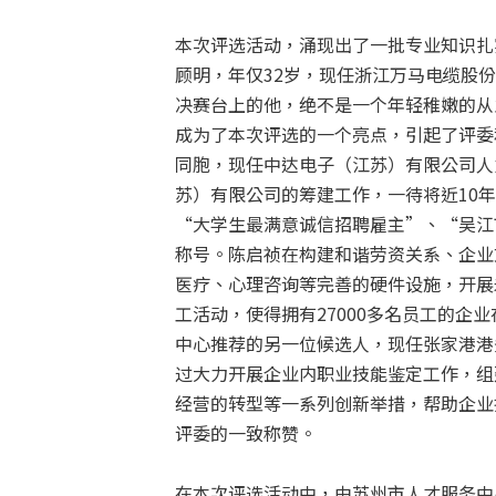
本次评选活动，涌现出了一批专业知识扎
顾明，年仅32岁，现任浙江万马电缆股
决赛台上的他，绝不是一个年轻稚嫩的从
成为了本次评选的一个亮点，引起了评委
同胞，现任中达电子（江苏）有限公司人
苏）有限公司的筹建工作，一待将近10
“大学生最满意诚信招聘雇主”、“吴江
称号。陈启祯在构建和谐劳资关系、企业
医疗、心理咨询等完善的硬件设施，开展
工活动，使得拥有27000多名员工的
中心推荐的另一位候选人，现任张家港港
过大力开展企业内职业技能鉴定工作，组
经营的转型等一系列创新举措，帮助企业
评委的一致称赞。
在本次评选活动中，由苏州市人才服务中