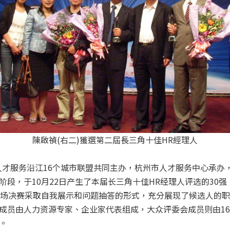
陳啟禎(右二)獲選第二屆長三角十佳HR經理人
人才服务沿江16个城市联盟共同主办，杭州市人才服务中心承办
段，于10月22日产生了本届长三角十佳HR经理人评选的30强
现场决赛采取自我展示和问题抽答的形式，充分展现了候选人的
成员由人力资源专家、企业家代表组成，大众评委会成员则由1
。