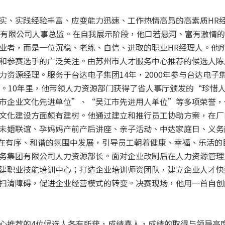
实、实践经验丰富、应变能力迅速、工作热情高昂的高素质HR
份有限公司人事总监。在自我展示阶段，他口若悬河、富有激情
业者，而是一位沉稳、老练、自信、进取的职业HR经理人。他
和参赛选手的广泛关注。由苏州市人才服务中心推荐的候选人陈
力资源经理。服务于台达电子集团14年，2000年参与台达电子
年。10年里，他带领人力资源部门获得了省人事厅颁发的“珍惜
市企业文化先进单位”、“吴江市先进用人单位”等多项荣誉，
文化建设方面颇有建树。他通过建立和推行员工协助方案，在厂
未婚联谊、孕妈妈产前产后讲座、亲子活动、中达家庭日、义务
企业在有序、和谐的氛围中发展，引导员工朝着健康、幸福、乐活
务集团有限公司人力资源部长。面对企业改制后在人力资源管理
建职业技能培训中心；打造企业培训师资团队，建立企业人才快
扫清障碍，促进企业经营模式的转变。决赛现场，他用一首自创
心推荐的4位候选人各有所获，成绩喜人，成绩的取得与领导高