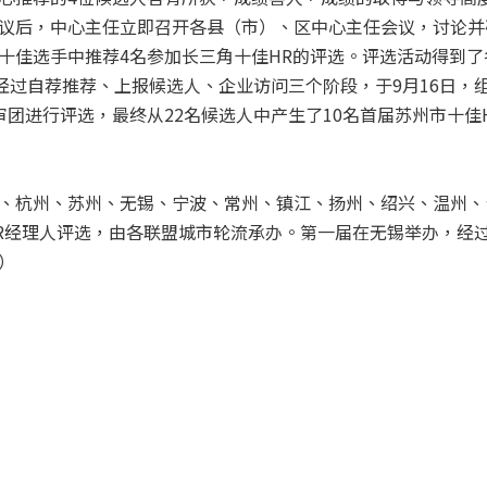
议后，中心主任立即召开各县（市）、区中心主任会议，讨论并
十佳选手中推荐4名参加长三角十佳HR的评选。评选活动得到
，经过自荐推荐、上报候选人、企业访问三个阶段，于9月16日，
团进行评选，最终从22名候选人中产生了10名首届苏州市十佳
、杭州、苏州、无锡、宁波、常州、镇江、扬州、绍兴、温州、
R经理人评选，由各联盟城市轮流承办。第一届在无锡举办，经
）