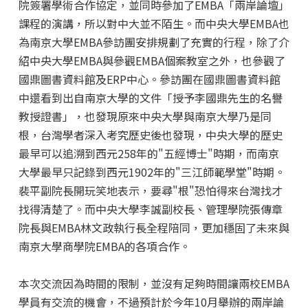
院簽署學術合作協定，並同時參加了EMBA「兩岸論壇」
課程的演講，所以對中大並不陌生。而中央大學EMBA也
為南京大學EMBA參訪團安排規劃了充實的行程，除了介
紹中央大學EMBA與參觀EMBA個案教室之外，也參觀了
國鼎圖書資料館及ERP中心。參訪團在國鼎圖書資料館
中還看到出自南京大學的文件「授予李國鼎先生的名譽
教授證書」，也發現原來中央大學與南京大學乃是同
根，台灣學者深入考究歷史後也發現，中央大學的歷史
最早可以追溯到西元258年的"五經博士"時期，而南京
大學最早只記錄到西元1902年的"三江師範學堂"時期。
裴平副院長開玩笑地表示，要尋"根"恐怕得來台灣找才
找得清楚了。而中央大學李誠副校長、管理學院張傳章
院長與EMBA林文政執行長全程陪同，更加穩固了未來與
南京大學商學院EMBA的各項合作。
本次交流因為時間的限制，並沒有足夠時間讓兩校EMBA
學員有交流的機會，不過預計於今年10月舉辦的兩岸論