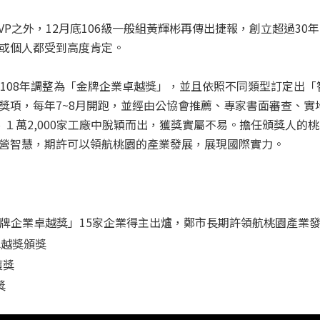
VP之外，12月底106級一般組黃輝彬再傳出捷報，創立超過30
或個人都受到高度肯定。
自108年調整為「金牌企業卓越獎」，並且依照不同類型訂定出
獎項，每年7~8月開跑，並經由公協會推薦、專家書面審查、實
公司、１萬2,000家工廠中脫穎而出，獲獎實屬不易。擔任頒獎人
營智慧，期許可以領航桃園的產業發展，展現國際實力。
園市金牌企業卓越獎」15家企業得主出爐，鄭市長期許領航桃園產業
業卓越獎頒獎
獲獎
獎