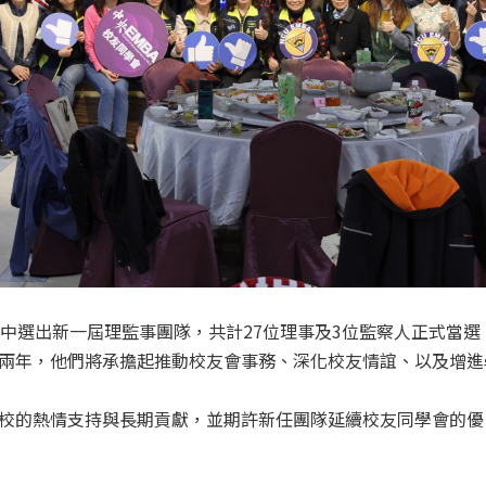
中選出新一屆理監事團隊，共計27位理事及3位監察人正式當選
兩年，他們將承擔起推動校友會事務、深化校友情誼、以及增進
校的熱情支持與長期貢獻，並期許新任團隊延續校友同學會的優良