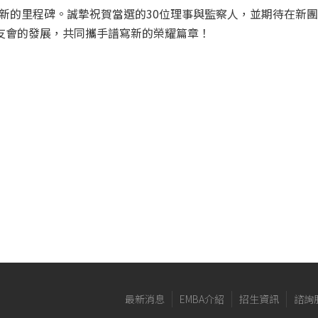
新的里程碑。誠摯祝賀當選的30位理事與監察人，並期待在新
校友會的發展，共同攜手譜寫新的榮耀篇章！
最新消息
EMBA介紹
招生資訊
諮詢