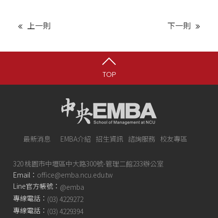
上一則
下一則
TOP
最新消息
EMBA介紹
招生資訊
諮詢服務
校友專區
320 桃園市中壢區中大路300號-管理二館233辦公室
Email：
office@emba.ncu.edu.tw
Line官方帳號：
@emba
專線電話：
(03) 4229272
專線電話：
(03) 4229394