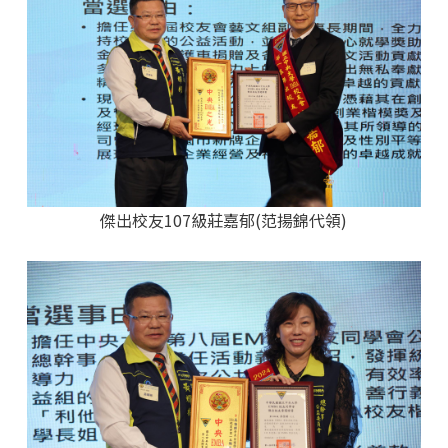
傑出校友107級莊嘉郁(范揚錦代領)