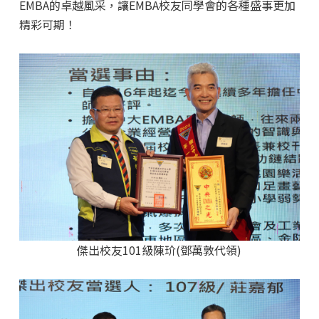
EMBA的卓越風采，讓EMBA校友同學會的各種盛事更加
精彩可期！
傑出校友101級陳玠(鄧萬敦代領)