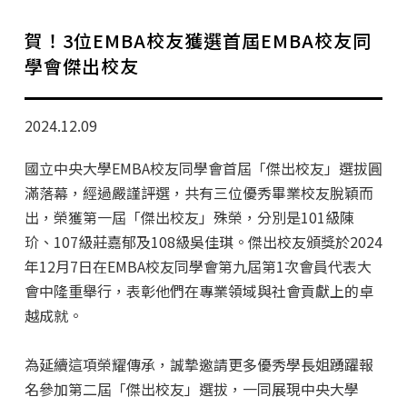
學分班招生公告
賀！3位EMBA校友獲選首屆EMBA校友同
行政公告
學會傑出校友
師生動態
2024.12.09
企業導師計畫
國立中央大學EMBA校友同學會首屆「傑出校友」選拔圓
滿落幕，經過嚴謹評選，共有三位優秀畢業校友脫穎而
出，榮獲第一屆「傑出校友」殊榮，分別是101級陳
玠、107級莊嘉郁及108級吳佳琪。傑出校友頒獎於2024
年12月7日在EMBA校友同學會第九屆第1次會員代表大
會中隆重舉行，表彰他們在專業領域與社會貢獻上的卓
越成就。
為延續這項榮耀傳承，誠摯邀請更多優秀學長姐踴躍報
名參加第二屆「傑出校友」選拔，一同展現中央大學