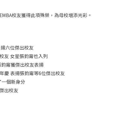
EMBA校友獲得此項殊榮，為母校增添光彩。
表揚六位傑出校友
出校友 女星張鈞甯也入列
 張鈞甯獲傑出校友表揚
0週年慶 表揚張鈞甯等6位傑出校友
多了一個新身分
院傑出校友