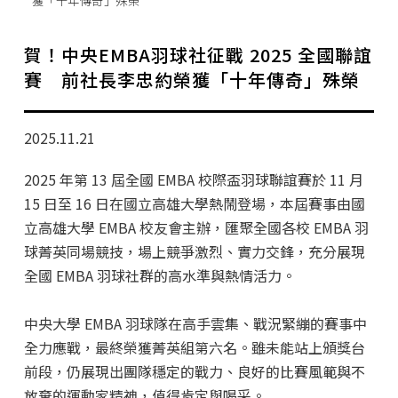
獲「十年傳奇」殊榮
學分班招生公告
行政公告
賀！中央EMBA羽球社征戰 2025 全國聯誼
賽 前社長李忠約榮獲「十年傳奇」殊榮
師生動態
企業導師計畫
2025.11.21
2025 年第 13 屆全國 EMBA 校際盃羽球聯誼賽於 11 月
15 日至 16 日在國立高雄大學熱鬧登場，本屆賽事由國
立高雄大學 EMBA 校友會主辦，匯聚全國各校 EMBA 羽
球菁英同場競技，場上競爭激烈、實力交鋒，充分展現
全國 EMBA 羽球社群的高水準與熱情活力。
中央大學 EMBA 羽球隊在高手雲集、戰況緊繃的賽事中
全力應戰，最終榮獲菁英組第六名。雖未能站上頒獎台
前段，仍展現出團隊穩定的戰力、良好的比賽風範與不
放棄的運動家精神，值得肯定與喝采。