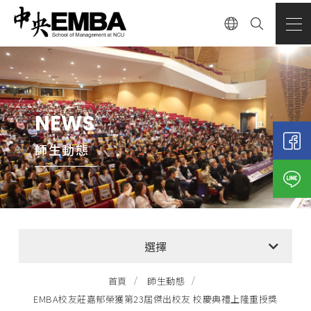
NEWS
師生動態
全部消息
選擇
EMBA招生公告
首頁
師生動態
EMBA校友莊嘉郁榮獲第23屆傑出校友 校慶典禮上隆重授獎