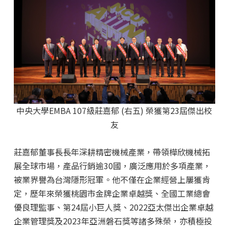
中央大學EMBA 107級莊嘉郁 (右五) 榮獲第23屆傑出校
友
莊嘉郁董事長長年深耕精密機械產業，帶領樺欣機械拓
展全球市場，產品行銷逾30國，廣泛應用於多項產業，
被業界譽為台灣隱形冠軍。他不僅在企業經營上屢獲肯
定，歷年來榮獲桃園市金牌企業卓越獎、全國工業總會
優良理監事、第24屆小巨人獎、2022亞太傑出企業卓越
企業管理獎及2023年亞洲磐石獎等諸多殊榮，亦積極投