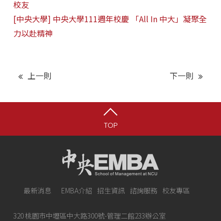
校友
[中央大學] 中央大學111週年校慶 「All In 中大」凝聚全
力以赴精神
上一則
下一則
TOP
最新消息
EMBA介紹
招生資訊
諮詢服務
校友專區
320 桃園市中壢區中大路300號-管理二館233辦公室