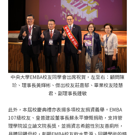
中央大學EMBA校友同學會出席祝賀，左至右：顧問陳
玠、理事長黃輝彬、傑出校友莊嘉郁、畢業校友陸慧
君、副理事長鍾敏
此外，本屆校慶典禮亦表揚多項校友捐資義舉。EMBA
107級校友、皇普建設董事長蘇永平慷慨捐助，支持管
理學院設立論文院長獎，並捐資志希館性別友善廁所，
具體回饋母校，彰顯EMBA校友飲水思源、回饋學術的精