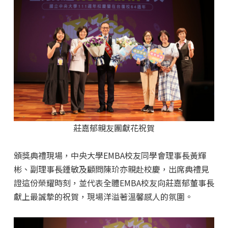
莊嘉郁親友團獻花祝賀
頒獎典禮現場，中央大學EMBA校友同學會理事長黃輝
彬、副理事長鍾敏及顧問陳玠亦親赴校慶，出席典禮見
證這份榮耀時刻，並代表全體EMBA校友向莊嘉郁董事長
獻上最誠摯的祝賀，現場洋溢著溫馨感人的氛圍。