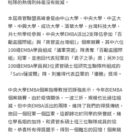
啦隊的熱情則絲毫沒有銳減。
本屆商管聯盟高峰會是由中山大學、中央大學、中正大
學、中興大學、成功大學、清華大學、台灣科技大學，
共七所學校參與，中央大學EMBA派出2支隊伍參加「百
勵盃國際組」與「商管盃台灣組1」個案競賽，其中六位
108級EMBA學員組成「議軍突起」隊勇奪「百勵盃國際
組」冠軍，並抱回代表冠軍的「君子之爭」鼎；另外3位
108級EMBA學員與3位資管碩士班研究生聯隊所組成的
「Satir薩提爾」隊，則獲得代表亞軍的「優勝」獎項。
中央大學EMBA個案指導教授范錚強表示，今年的EMBA
個案競賽，由於疫情關係，一波三折，規模也比過往縮
減。但中央EMBA派出的兩隊，維持了我們的得獎傳統，
抱回一個冠軍一個亞軍。這都歸功於同學的榮譽感，幾
位學長姐的加持，和資管系碩士班三位聯隊成員的協
助。恭喜所有得獎選手，得到一個難忘的回憶！個案競