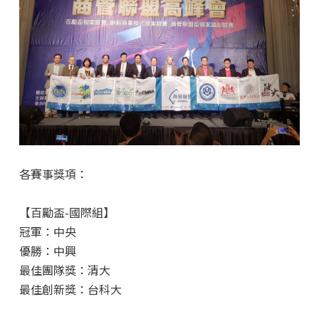
各賽事獎項：
【百勵盃-國際組】
冠軍：中央
優勝：中興
最佳團隊獎：清大
最佳創新獎：台科大