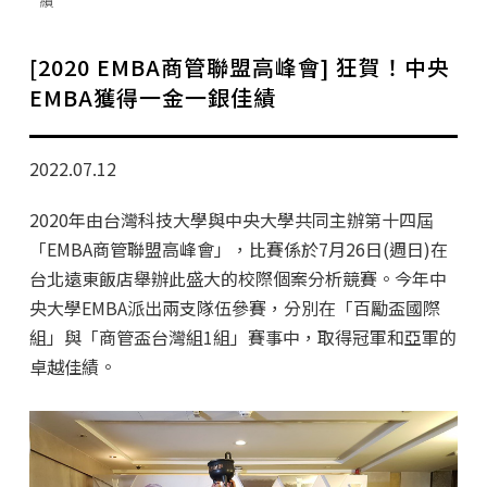
績
學分班招生公告
行政公告
[2020 EMBA商管聯盟高峰會] 狂賀！中央
EMBA獲得一金一銀佳績
師生動態
企業導師計畫
2022.07.12
2020年由台灣科技大學與中央大學共同主辦第十四屆
「EMBA商管聯盟高峰會」，比賽係於7月26日(週日)在
台北遠東飯店舉辦此盛大的校際個案分析競賽。今年中
央大學EMBA派出兩支隊伍參賽，分別在「百勵盃國際
組」與「商管盃台灣組1組」賽事中，取得冠軍和亞軍的
卓越佳績。