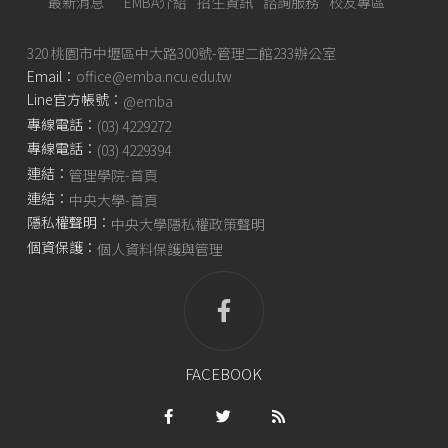
最新消息
EMBA介紹
招生資訊
諮詢服務
校友專區
320 桃園市中壢區中大路300號-管理二館233辦公室
Email：
office@emba.ncu.edu.tw
Line官方帳號：
@emba
專線電話：
(03) 4229272
專線電話：
(03) 4229394
連結：
管理學院-首頁
連結：
中央大學-首頁
隱私權聲明：
中央大學隱私權政策聲明
個資保護：
個人資料保護與管理
FACEBOOK