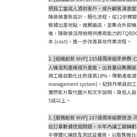
把員工當成人資的客戶，提升顧客滿意度
陳啟禎重新設計、簡化流程，從12步驟
根據出差地點，推薦飯店，並集合外部機
後，陳啟禎活用檢視供應商能力的TQRDC模型，分別是
本 (cost)，進一步改善其他作業流程。
2. [組織創新 MVP] 105級兩岸組李
人機混和產線提升產能，出貨量佔集團逾
將工廠自動化比例提高18%，帶動產能提升
management system)，紀錄
實際影片取代圖片和文字說明，降低人員判
5成以上。
3. [服務創新 MVP] 107級兩岸組鄭傑
從訂單數據挖掘問題，半年內讓工廠轉虧
半導體IC燒錄及測試設備商，以販售機