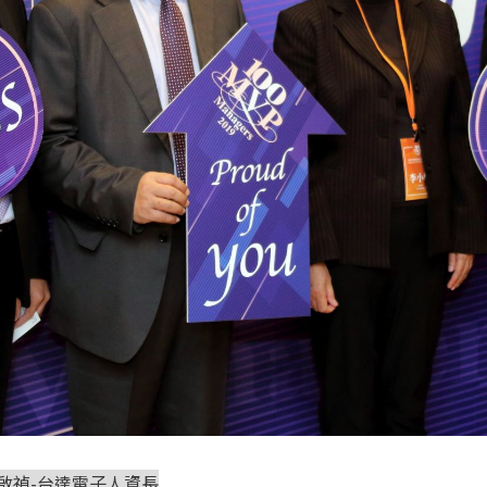
岸組陳啟禎-台達電子人資長