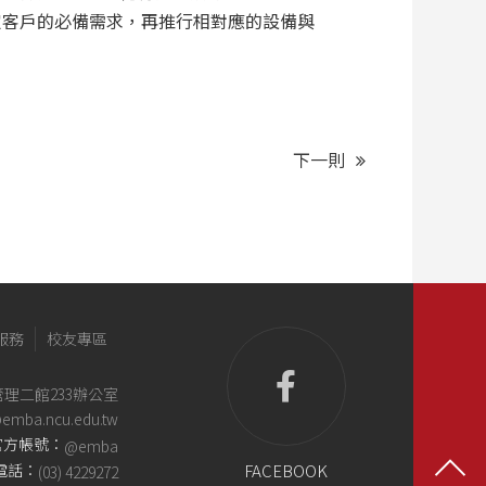
定客戶的必備需求，再推行相對應的設備與
下一則
服務
校友專區
管理二館233辦公室
@emba.ncu.edu.tw
e官方帳號：
@emba
FACEBOOK
電話：
(03) 4229272