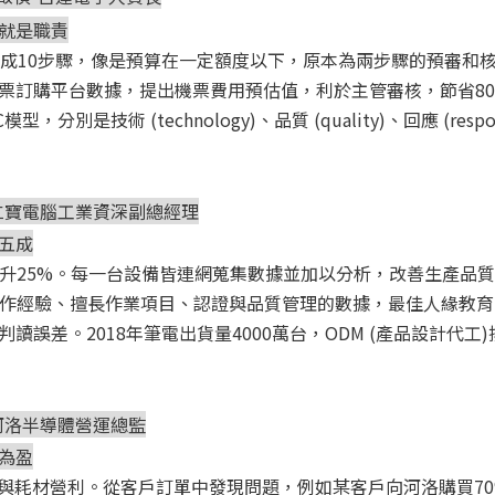
就是職責
變成10步驟，像是預算在一定額度以下，原本為兩步驟的預審和
票訂購平台數據，提出機票費用預估值，利於主管審核，節省80%
技術 (technology)、品質 (quality)、回應 (responsiv
樂群-仁寶電腦工業資深副總經理
五成
25%。每一台設備皆連網蒐集數據並加以分析，改善生產品質，降低
作業員的工作經驗、擅長作業項目、認證與品質管理的數據，最佳人緣教育
讀誤差。2018年筆電出貨量4000萬台，ODM (產品設計代
澄-河洛半導體營運總監
為盈
台與耗材營利。從客戶訂單中發現問題，例如某客戶向河洛購買70