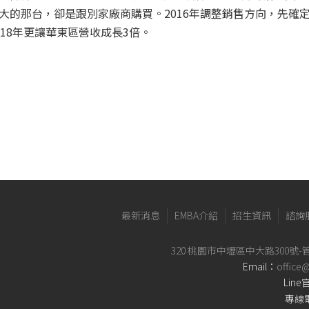
大的那台，卻是跟別家廠商購買。2016年調整銷售方向，先確
18年更讓華東區營收成長3倍。
最新消息
EMBA介紹
招生資訊
諮詢
320 桃園市中壢區中大路300號-
Email：
office
Lin
專線