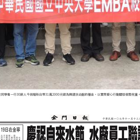
友同學會一行30餘人今捐贈新台幣31萬2000元做為興建扶幼館的基金，以實際愛心行動關懷弱勢兒