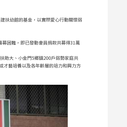
為興建扶幼館的基金，以實際愛心行動關懷弱
籌募困難，即已發動會員捐款共募得31萬
助大、小金門5鄉鎮200戶弱勢家庭共
業或才藝培養以及各年齡層的培力和興力方