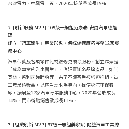
台灣電力、中興電工等。2020年接單量成長19%。
2. [創新服務 MVP] 109級一般組范康泰-安勇汽車總經
理
建立「汽車醫生」專業形象，傳統保養廠拓展至12家服
務中心
汽車保養及各項零件耗材維修更換等服務，創立願景是
「成為專業的汽車醫生」，僅販賣知名品牌產品，如米
其林、普利司通輪胎等，為了不讓客戶被強迫推銷，員
工無業績獎金，以客戶需求為導向。從傳統汽車保養
廠，擴展至12家汽車專業服務中心，2020年營收成長
14%，門市輪胎銷售數成長11%。
3. [組織創新 MVP] 97級一般組姜家斌-健益汽車工業總