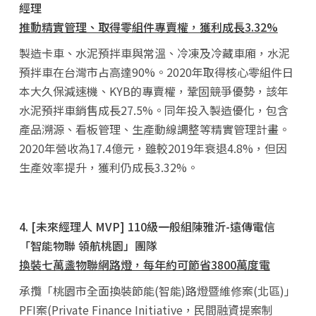
經理
推動精實管理、取得零組件專賣權，獲利成長3.32%
製造卡車、水泥預拌車與常溫、冷凍及冷藏車廂，水泥
預拌車在台灣市占高達90%。2020年取得核心零組件日
本大久保減速機、KYB的專賣權，鞏固競爭優勢，該年
水泥預拌車銷售成長27.5%。同年投入製造優化，包含
產品溯源、看板管理、生產動線調整等精實管理計畫。
2020年營收為17.4億元，雖較2019年衰退4.8%，但因
生產效率提升，獲利仍成長3.32%。
4. [未來經理人 MVP] 110級一般組陳雅沂-遠傳電信
「智能物聯 領航桃園」團隊
換裝七萬盞物聯網路燈，每年約可節省3800萬度電
承攬「桃園市全面換裝節能(智能)路燈暨維修案(北區)」
PFI案(Private Finance Initiative，民間融資提案制