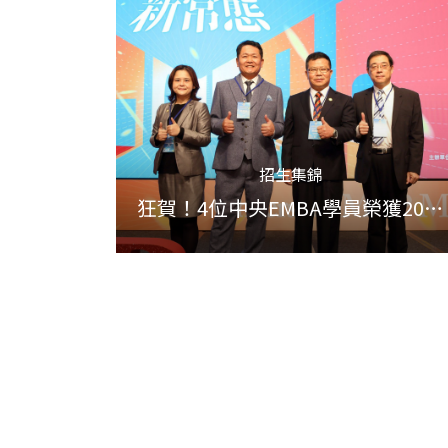
招生集錦
狂賀！4位中央EMBA學員榮獲2021
百大MVP經理人獎項