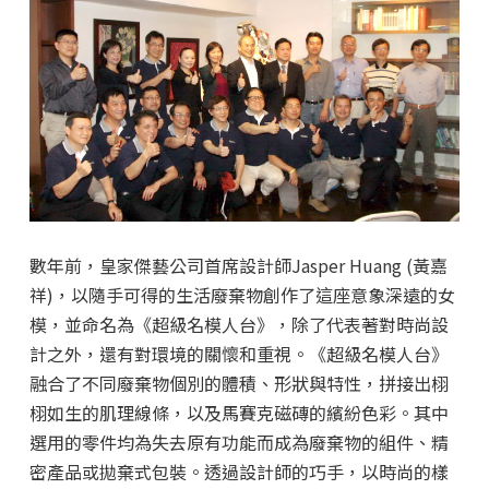
數年前，皇家傑藝公司首席設計師Jasper Huang (黃嘉
祥)，以隨手可得的生活廢棄物創作了這座意象深遠的女
模，並命名為《超級名模人台》，除了代表著對時尚設
計之外，還有對環境的關懷和重視。《超級名模人台》
融合了不同廢棄物個別的體積、形狀與特性，拼接出栩
栩如生的肌理線條，以及馬賽克磁磚的繽紛色彩。其中
選用的零件均為失去原有功能而成為廢棄物的組件、精
密產品或拋棄式包裝。透過設計師的巧手，以時尚的樣