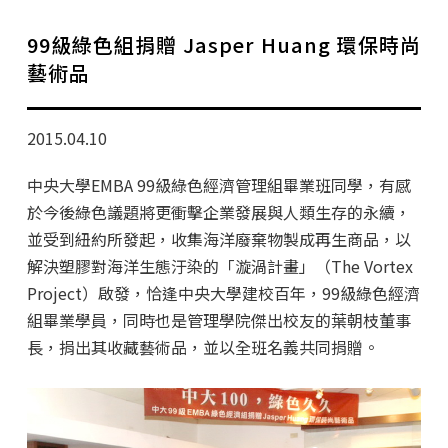
學分班招生公告
99級綠色組捐贈 Jasper Huang 環保時尚
行政公告
藝術品
師生動態
2015.04.10
企業導師計畫
中央大學EMBA 99級綠色經濟管理組畢業班同學，有感
於今後綠色議題將更衝擊企業發展與人類生存的永續，
並受到紐約所發起，收集海洋廢棄物製成再生商品，以
解決塑膠對海洋生態汙染的「漩渦計畫」（The Vortex
Project）啟發，恰逢中央大學建校百年，99級綠色經濟
組畢業學員，同時也是管理學院傑出校友的葉朝枝董事
長，捐出其收藏藝術品，並以全班名義共同捐贈。