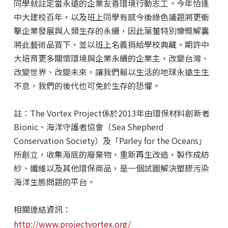
同學就註定當永遠的企業友善環境行動志工。今年恰逢
中大建校百年，以及班上同學有感今後綠色議題將更衝
擊企業發展與人類生存的永續，因此葉董特別慷慨解囊
將此藝術品買下，並以班上名義捐給學校典藏。期許中
大培育更多關懷環境與企業永續的企業主，改變台灣、
改變世界、改變未來，讓我們賴以生活的地球永遠生生
不息，我們的後代也可免於生存的恐懼。
註：The Vortex Project係於2013年由環保材料創新者
Bionic、海洋守護者協會（Sea Shepherd
Conservation Society）及「Parley for the Oceans」
所創立，收集海底的廢棄物，重新再生改造，製作成紡
紗、纖維以及其他環保商品，是一個試圖解決塑膠污染
海洋生態問題的平台。
相關連結資訊：
http://www.projectvortex.org/