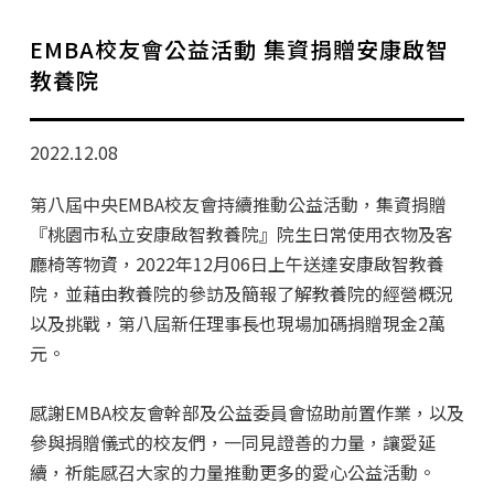
學分班招生公告
EMBA校友會公益活動 集資捐贈安康啟智
行政公告
教養院
師生動態
2022.12.08
企業導師計畫
第八屆中央EMBA校友會持續推動公益活動，集資捐贈
『桃園市私立安康啟智教養院』院生日常使用衣物及客
廳椅等物資，2022年12月06日上午送達安康啟智教養
院，並藉由教養院的參訪及簡報了解教養院的經營概況
以及挑戰，第八屆新任理事長也現場加碼捐贈現金2萬
元。
感謝EMBA校友會幹部及公益委員會協助前置作業，以及
參與捐贈儀式的校友們，一同見證善的力量，讓愛延
續，祈能感召大家的力量推動更多的愛心公益活動。