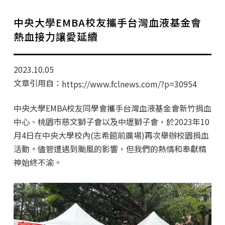
學分班招生公告
中央大學EMBA校友攜手台灣血液基金會
行政公告
熱血接力讓愛延續
師生動態
2023.10.05
企業導師計畫
文章引用自：
https://www.fclnews.com/?p=30954
中央大學EMBA校友同學會攜手台灣血液基金會新竹捐血
中心、桃園市慈文獅子會以及中壢獅子會，於2023年10
月4日在中央大學校內(志希館前廣場)再次舉辦校園捐血
活動。儘管遭遇到颱風的影響，但我們的熱情和奉獻精
神始終不渝。