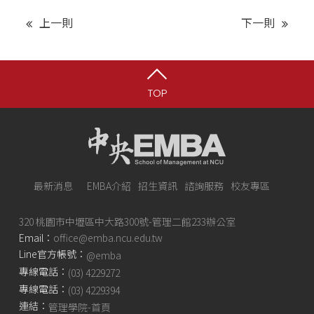
上一則
下一則
TOP
最新消息
EMBA介紹
招生資訊
諮詢服務
校友專區
320 桃園市中壢區中大路300號-管理二館233辦公室
Email：
office@emba.ncu.edu.tw
Line官方帳號：
@emba
專線電話：
(03) 4229272
專線電話：
(03) 4229394
連結：
管理學院-首頁