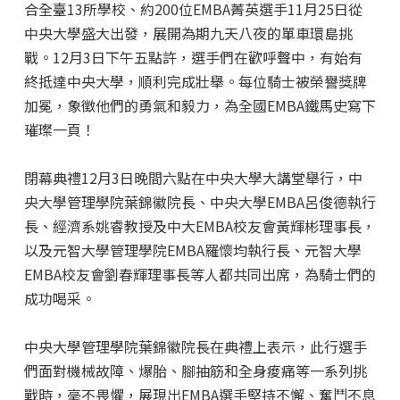
合全臺13所學校、約200位EMBA菁英選手11月25日從
中央大學盛大出發，展開為期九天八夜的單車環島挑
戰。12月3日下午五點許，選手們在歡呼聲中，有始有
終抵達中央大學，順利完成壯舉。每位騎士被榮譽獎牌
加冕，象徵他們的勇氣和毅力，為全國EMBA鐵馬史寫下
璀璨一頁！
閉幕典禮12月3日晚間六點在中央大學大講堂舉行，中
央大學管理學院葉錦徽院長、中央大學EMBA呂俊德執行
長、經濟系姚睿教授及中大EMBA校友會黃輝彬理事長，
以及元智大學管理學院EMBA羅懷均執行長、元智大學
EMBA校友會劉春輝理事長等人都共同出席，為騎士們的
成功喝采。
中央大學管理學院葉錦徽院長在典禮上表示，此行選手
們面對機械故障、爆胎、腳抽筋和全身痠痛等一系列挑
戰時，毫不畏懼，展現出EMBA選手堅持不懈、奮鬥不息