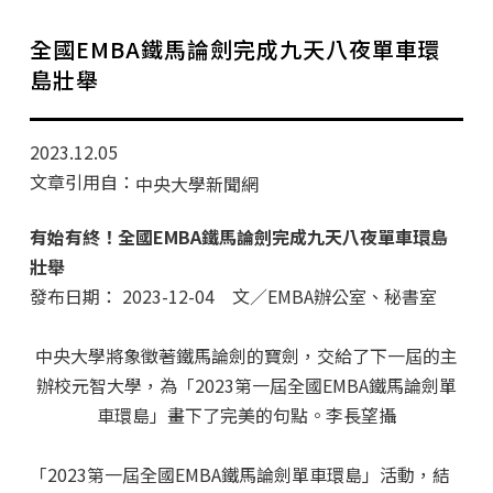
學分班招生公告
全國EMBA鐵馬論劍完成九天八夜單車環
行政公告
島壯舉
師生動態
2023.12.05
企業導師計畫
文章引用自：
中央大學新聞網
有始有終！全國EMBA鐵馬論劍完成九天八夜單車環島
壯舉
發布日期： 2023-12-04 文／EMBA辦公室、秘書室
中央大學將象徵著鐵馬論劍的寶劍，交給了下一屆的主
辦校元智大學，為「2023第一屆全國EMBA鐵馬論劍單
車環島」畫下了完美的句點。李長望攝
「2023第一屆全國EMBA鐵馬論劍單車環島」活動，結