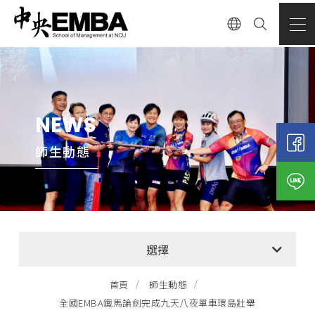
NEWS
師生動態
全部消息
選擇
EMBA招生公告
首頁
師生動態
全國EMBA鐵馬論劍完成九天八夜單車環島壯舉