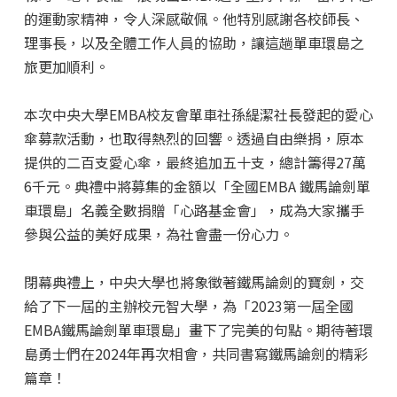
的運動家精神，令人深感敬佩。他特別感謝各校師長、
理事長，以及全體工作人員的協助，讓這趟單車環島之
旅更加順利。
本次中央大學EMBA校友會單車社孫緹潔社長發起的愛心
傘募款活動，也取得熱烈的回響。透過自由樂捐，原本
提供的二百支愛心傘，最終追加五十支，總計籌得27萬
6千元。典禮中將募集的金額以「全國EMBA 鐵馬論劍單
車環島」名義全數捐贈「心路基金會」，成為大家攜手
參與公益的美好成果，為社會盡一份心力。
閉幕典禮上，中央大學也將象徵著鐵馬論劍的寶劍，交
給了下一屆的主辦校元智大學，為「2023第一屆全國
EMBA鐵馬論劍單車環島」畫下了完美的句點。期待著環
島勇士們在2024年再次相會，共同書寫鐵馬論劍的精彩
篇章！