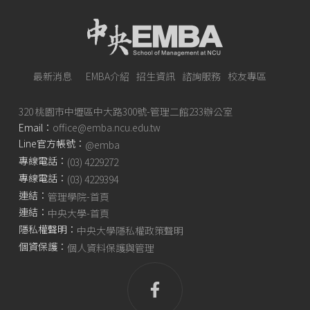
最新消息
EMBA介紹
招生資訊
諮詢服務
校友專區
320 桃園市中壢區中大路300號-管理二館233辦公室
Email：
office@emba.ncu.edu.tw
Line官方帳號：
@emba
專線電話：
(03) 4229272
專線電話：
(03) 4229394
連結：
管理學院-首頁
連結：
中央大學-首頁
隱私權聲明：
中央大學隱私權政策聲明
個資保護：
個人資料保護與管理