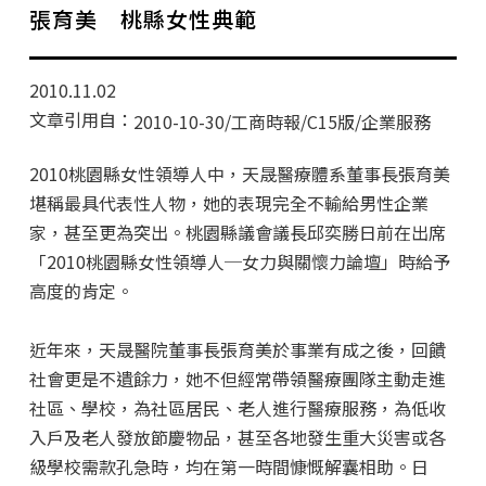
學分班招生公告
張育美 桃縣女性典範
行政公告
2010.11.02
師生動態
文章引用自：
2010-10-30/工商時報/C15版/企業服務
企業導師計畫
2010桃園縣女性領導人中，天晟醫療體系董事長張育美
堪稱最具代表性人物，她的表現完全不輸給男性企業
家，甚至更為突出。桃園縣議會議長邱奕勝日前在出席
「2010桃園縣女性領導人─女力與關懷力論壇」時給予
高度的肯定。
近年來，天晟醫院董事長張育美於事業有成之後，回饋
社會更是不遺餘力，她不但經常帶領醫療團隊主動走進
社區、學校，為社區居民、老人進行醫療服務，為低收
入戶及老人發放節慶物品，甚至各地發生重大災害或各
級學校需款孔急時，均在第一時間慷慨解囊相助。日