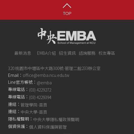
TOP
最新消息
EMBA介紹
招生資訊
諮詢服務
校友專區
320 桃園市中壢區中大路300號-管理二館233辦公室
Email：
office@emba.ncu.edu.tw
Line官方帳號：
@emba
專線電話：
(03) 4229272
專線電話：
(03) 4229394
連結：
管理學院-首頁
連結：
中央大學-首頁
隱私權聲明：
中央大學隱私權政策聲明
個資保護：
個人資料保護與管理