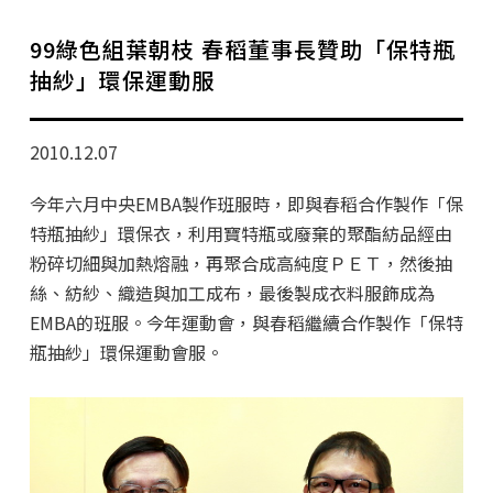
學分班招生公告
99綠色組葉朝枝 春稻董事長贊助「保特瓶
行政公告
抽紗」環保運動服
師生動態
2010.12.07
企業導師計畫
今年六月中央EMBA製作班服時，即與春稻合作製作「保
特瓶抽紗」環保衣，利用寶特瓶或廢棄的聚酯紡品經由
粉碎切細與加熱熔融，再聚合成高純度ＰＥＴ，然後抽
絲、紡紗、織造與加工成布，最後製成衣料服飾成為
EMBA的班服。今年運動會，與春稻繼續合作製作「保特
瓶抽紗」環保運動會服。