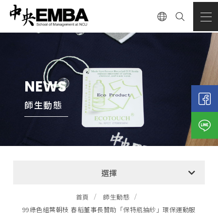
NEWS
師生動態
全部消息
選擇
EMBA招生公告
首頁
師生動態
99綠色組葉朝枝 春稻董事長贊助「保特瓶抽紗」環保運動服