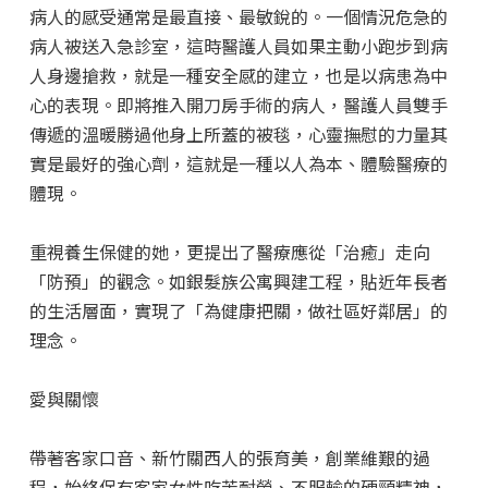
病人的感受通常是最直接、最敏銳的。一個情況危急的
病人被送入急診室，這時醫護人員如果主動小跑步到病
人身邊搶救，就是一種安全感的建立，也是以病患為中
心的表現。即將推入開刀房手術的病人，醫護人員雙手
傳遞的溫暖勝過他身上所蓋的被毯，心靈撫慰的力量其
實是最好的強心劑，這就是一種以人為本、體驗醫療的
體現。
重視養生保健的她，更提出了醫療應從「治癒」走向
「防預」的觀念。如銀髮族公寓興建工程，貼近年長者
的生活層面，實現了「為健康把關，做社區好鄰居」的
理念。
愛與關懷
帶著客家口音、新竹關西人的張育美，創業維艱的過
程，始終保有客家女性吃苦耐勞、不服輸的硬頸精神，