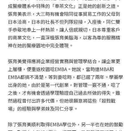
成醫療體系中特殊的「奉茶文化」正是她的創新之道。
張育美表示，大三時有機會陪同從事貿易工作的父母到
日本洽商，日本的社長不但列隊迎接，入座後，同仁雙
手恭敬地奉上一杯熱茶，讓人倍感親切，日本尊重客戶
的商業文化，一直深植張育美腦海，以客為尊的服務精
神在她的醫療園地中完全體現。
張育美覺得應將企業經營實務與管理學結合，讓企業更
上層樓，便重返校園唸EMBA。她說，當時連MBA和
EMBA都搞不清楚，等到要唸時，都已遲了兩年。學藥學
出身的她，由於是第一代創業，對管理一竅不通，唸了
之後，才有機會透過學理驗證自己過去所做的得失。雖
然過程曾付出許多代價，但她很願意將這些「殺戮戰
場」的經驗與學弟妹及同仁分享。
除了張育美順利取得EMBA學位外，另一半也在她的鼓勵