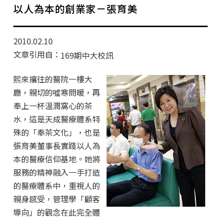
學分班招生公告
以人為本的創業家－張育美
行政公告
2010.02.10
師生動態
文章引用自：
169期中大校訊
企業導師計畫
熙來攘往的醫院一樓大
廳，親切的噓寒問暖，再
奉上一杯溫潤窩心的茶
水，這是天成醫療體系特
殊的「奉茶文化」，也是
張育美董事長實踐以人為
本的醫療信仰基地。她將
服務的精神融入一手打造
的醫療體系中，重視人的
親身感受，管理學「顧客
導向」的觀念在此完全體