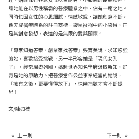
讓她能在以男性稱霸的醫療體系之中，佔有一席之地。
同時也因女性的心思細膩、情感敏銳，讓她創意不斷，
像天成醫療體系的註冊商標－袋鼠襁褓中的小袋鼠，正
是其創意發想，表達的是無限的愛與關懷。
「專家知道答案，創業家找答案」張育美說，求知慾強
的她，喜歡接受挑戰。另一半形容她是「現代女孔
子」，經常周遊列國，遠赴世界知名學府汲取新知，好
奇是她的原動力。把醫療當作公益事業經營的她說，
「擁有之後，更要懂得放下」，快樂指數才會不斷提
昇！
文/陳如枝
上一則
下一則