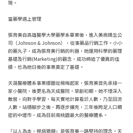
現。
當藥學遇上管理
張育美自高雄醫學大學藥學系畢業後，進入美商嬌生公
司（Johnson & Johnson），從事藥品行銷工作。小小
的藥丸子，成為張育美行銷的利器，她運用科學的藥理
基礎及行銷(Marketing)的觀念，成功締造了優異的佳
績，也為她日後的事業奠定了基礎。
天晟醫療體系事業版圖從楊梅起家，張育美首先承接一
家小醫院，後更名為天成醫院。草創初期，她不惜深入
敵營，向對手學習，每天實地計算看診人數，乃至回流
人數。站穩腳步之後，再逐步擴充，三年後跨足人口稠
密的中壢市，成為目前南桃園最大的醫療體系。
「以人為本，視病猶親」是張育美一路堅持的理念。天