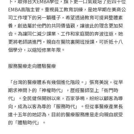
下，取得台大EMBA學位，旗下更一口氣栽培了近四十位
EMBA高階主管。重視員工教育訓練，是她早期在美商公
司工作埋下的另一顆種子，希望透過教育可提昇整體素
養，創造屬於他們的共同價值觀，讓彼此的理念更加契
合。為讓同仁減少課業、工作和家庭間的奔波往返，她
更將老師請進門，親自在醫院裏開班授課，可折抵十八
個學分，以縮短修業年限。
服務醫療走向體驗醫療
「台灣的醫療體系有幾個進化階段。」張育美說，從早
期求神問卜的「神權時代」，歷經醫師至上「衙門時
代」。全民健保開辦以來，百家爭鳴，紛紛以顧客為導
向，成為以客為尊的「服務時代」。但從事醫療產業長
達十五年的她認為，目前的醫療服務應是走向親自感受
的「體驗時代」。