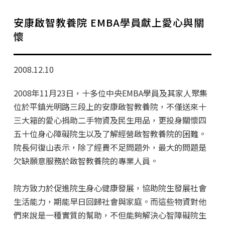
學分班招生公告
安康啟智教養院 EMBA學員獻上愛心與關
行政公告
懷
師生動態
2008.12.10
企業導師計畫
2008年11月23日，十多位中央EMBA學員及其家人聚集
位於平鎮光明路三段上的安康啟智教養院，不僅送來十
三大箱的愛心捐助二手物資及民生用品，更投身關懷四
五十位身心障礙院生以及了解經營啟智教養院的困難。
院長何復山表示，除了經費不足問題外，最大的問題是
欠缺願意服務於啟智教養院的專業人員。
院方致力於促進院生身心健康發展，協助院生發展社會
生活能力，期能早日回歸社會與家庭。而這些物資對他
們來說是一種實質的幫助，不但能夠解決心智障礙院生