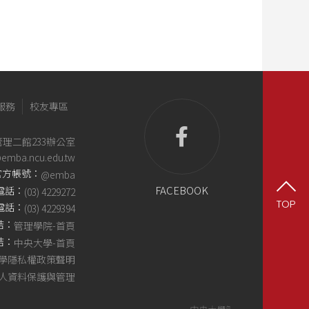
服務
校友專區
管理二館233辦公室
@emba.ncu.edu.tw
e官方帳號：
@emba
FACEBOOK
電話：
(03) 4229272
TOP
電話：
(03) 4229394
結：
管理學院-首頁
結：
中央大學-首頁
學隱私權政策聲明
人資料保護與管理