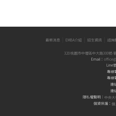
最新消息
EMBA介紹
招生資訊
諮詢
320 桃園市中壢區中大路300號-
Email：
office
Lin
專線
專線
連
連
隱私權聲明：
中央大
個資保護：
個