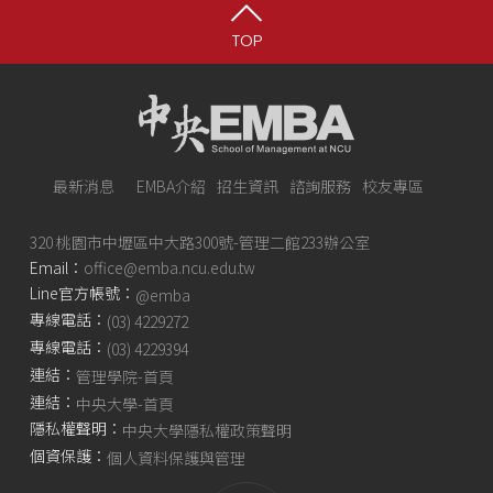
TOP
最新消息
EMBA介紹
招生資訊
諮詢服務
校友專區
320 桃園市中壢區中大路300號-管理二館233辦公室
Email：
office@emba.ncu.edu.tw
Line官方帳號：
@emba
專線電話：
(03) 4229272
專線電話：
(03) 4229394
連結：
管理學院-首頁
連結：
中央大學-首頁
隱私權聲明：
中央大學隱私權政策聲明
個資保護：
個人資料保護與管理