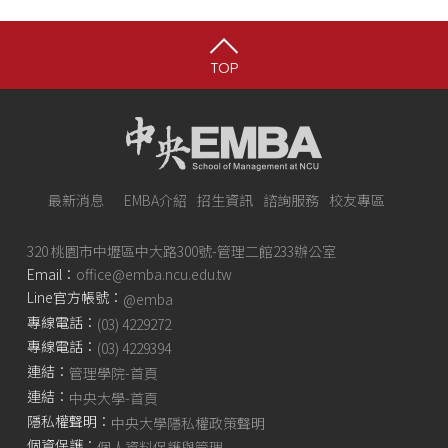
TOP
最新消息
EMBA介紹
招生資訊
諮詢服務
校友專區
320 桃園市中壢區中大路300號-管理二館233辦公室
Email：
office@emba.ncu.edu.tw
Line官方帳號：
@emba
專線電話：
(03) 4229272
專線電話：
(03) 4229394
連結：
管理學院-首頁
連結：
中央大學-首頁
隱私權聲明：
中央大學隱私權政策聲明
個資保護：
個人資料保護與管理