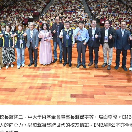
校長蕭述三、中大學術基金會董事長蔣偉寧等，場面盛隆。EMB
人的向心力，以歌聲凝聚跨世代的校友情誼。EMBA辦公室亦全