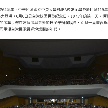
64週年，中華民國國立中央大學EMBA校友同學會於民國115
盛大登場。6月6日是台灣校園民歌紀念日，1975年的這一天，
的序幕；選在這個深具意義的日子舉辦演唱會，別具一番懷舊與傳
同重溫台灣民歌最輝煌燦爛的年代。