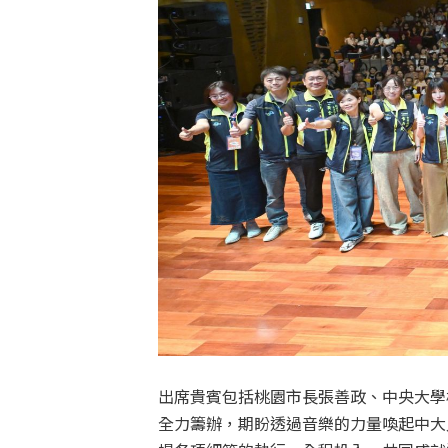
出席貴賓包括桃園市長張善政、中央大學
全力籌辦，期盼透過音樂的力量喚起中大