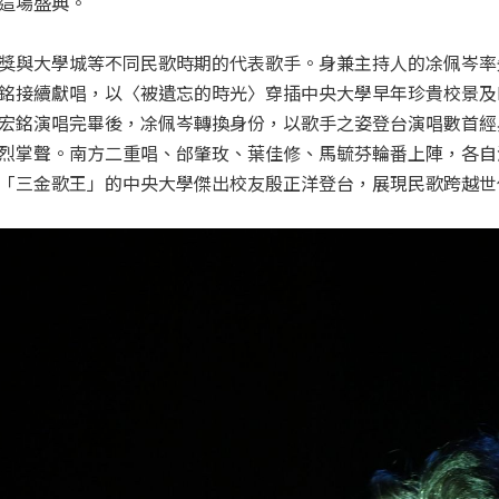
這場盛典。
獎與大學城等不同民歌時期的代表歌手。身兼主持人的凃佩岑率
銘接續獻唱，以〈被遺忘的時光〉穿插中央大學早年珍貴校景及E
宏銘演唱完畢後，凃佩岑轉換身份，以歌手之姿登台演唱數首經典
烈掌聲。南方二重唱、邰肇玫、葉佳修、馬毓芬輪番上陣，各自
「三金歌王」的中央大學傑出校友殷正洋登台，展現民歌跨越世