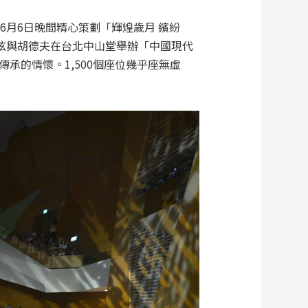
年6月6日晚間精心策劃「輝煌歲月 繽紛
楊弦與胡德夫在台北中山堂舉辦「中國現代
承的情懷。1,500個座位幾乎座無虛