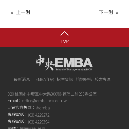
上一則
下一則
TOP
最新消息
EMBA介紹
招生資訊
諮詢服務
校友專區
320 桃園市中壢區中大路300號-管理二館233辦公室
Email：
office@emba.ncu.edu.tw
Line官方帳號：
@emba
專線電話：
(03) 4229272
專線電話：
(03) 4229394
連結：
管理學院-首頁