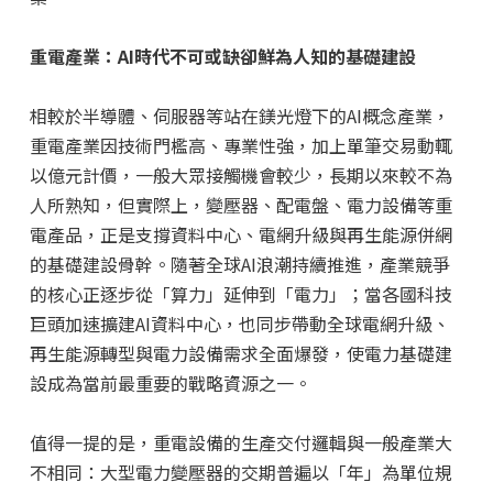
重電產業：AI時代不可或缺卻鮮為人知的基礎建設
相較於半導體、伺服器等站在鎂光燈下的AI概念產業，
重電產業因技術門檻高、專業性強，加上單筆交易動輒
以億元計價，一般大眾接觸機會較少，長期以來較不為
人所熟知，但實際上，變壓器、配電盤、電力設備等重
電產品，正是支撐資料中心、電網升級與再生能源併網
的基礎建設骨幹。隨著全球AI浪潮持續推進，產業競爭
的核心正逐步從「算力」延伸到「電力」；當各國科技
巨頭加速擴建AI資料中心，也同步帶動全球電網升級、
再生能源轉型與電力設備需求全面爆發，使電力基礎建
設成為當前最重要的戰略資源之一。
值得一提的是，重電設備的生產交付邏輯與一般產業大
不相同：大型電力變壓器的交期普遍以「年」為單位規