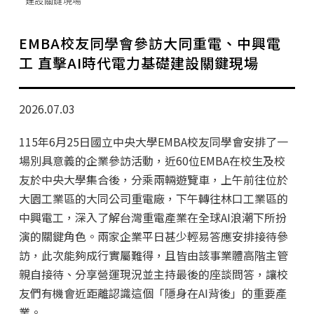
建設關鍵現場
學分班招生公告
行政公告
EMBA校友同學會參訪大同重電、中興電
工 直擊AI時代電力基礎建設關鍵現場
師生動態
企業導師計畫
2026.07.03
115年6月25日國立中央大學EMBA校友同學會安排了一
場別具意義的企業參訪活動，近60位EMBA在校生及校
友於中央大學集合後，分乘兩輛遊覽車，上午前往位於
大園工業區的大同公司重電廠，下午轉往林口工業區的
中興電工，深入了解台灣重電產業在全球AI浪潮下所扮
演的關鍵角色。兩家企業平日甚少輕易答應安排接待參
訪，此次能夠成行實屬難得，且皆由該事業體高階主管
親自接待、分享營運現況並主持最後的座談問答，讓校
友們有機會近距離認識這個「隱身在AI背後」的重要產
業。