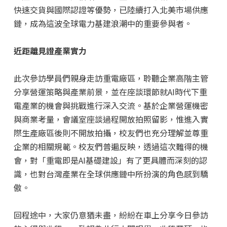
快速交貨與國際認證等優勢，已陸續打入北美市場供應
鏈，成為這波全球電力基建浪潮中的重要參與者。
近距離見證產業實力
此次參訪學員們親身走訪重電廠區，聆聽企業高階主管
分享營運策略與產業前景，並在座談環節就AI時代下重
電產業的機會與挑戰進行深入交流。基於企業營運機密
與商業考量，會議室座談過程開放拍照留影，惟進入實
際生產廠區後則不開放拍攝，校友們也充分理解並尊重
企業的相關規範。校友們普遍反映，透過這次難得的機
會，對「重電即是AI基礎建設」有了更具體而深刻的認
識，也對台灣產業在全球供應鏈中所扮演的角色感到驕
傲。
回程途中，大家仍意猶未盡，紛紛在車上分享今日參訪