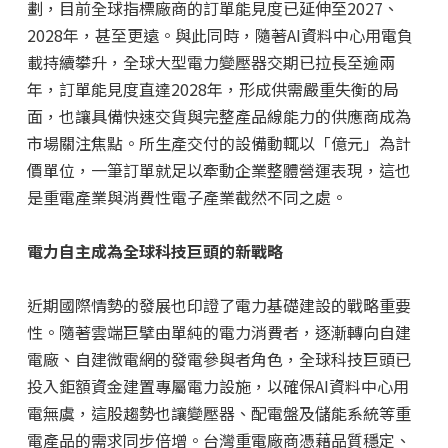
劃，目前全球指標廠商的訂單能見度已延伸至2027、
2028年，甚至更遠。與此同時，隨著AI資料中心用電負
載持續攀升，全球大型電力變壓器交期已拉長至逾兩
年，訂單能見度直達2028年，形成供需嚴重失衡的局
面，也讓具備快速交貨與完整產品線能力的供應商成為
市場關注焦點。所生產交付的設備動輒以「億元」為計
價單位，一筆訂單就足以牽動企業整體營運表現，這也
是重電產業與消費性電子產業截然不同之處。
電力自主成為全球科技巨頭的新戰略
近期國際情勢的發展也印證了電力基礎建設的戰略重要
性。隨著雲端巨擘由單純的電力消費者，逐漸轉向自建
電廠、自建微電網的發電參與者角色，全球科技巨頭已
投入鉅額資金建置專屬電力設施，以確保AI資料中心用
電無虞，這股趨勢也讓變壓器、配電盤及儲能系統等重
電產品的需求同步倍增。台灣重電廠商憑藉品質穩定、