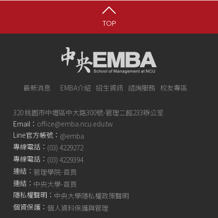
TOP
最新消息
EMBA介紹
招生資訊
諮詢服務
校友專區
320 桃園市中壢區中大路300號-管理二館233辦公室
Email：
office@emba.ncu.edu.tw
Line官方帳號：
@emba
專線電話：
(03) 4229272
專線電話：
(03) 4229394
連結：
管理學院-首頁
連結：
中央大學-首頁
隱私權聲明：
中央大學隱私權政策聲明
個資保護：
個人資料保護與管理