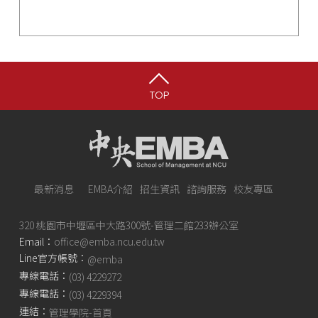
TOP
最新消息
EMBA介紹
招生資訊
諮詢服務
校友專區
320 桃園市中壢區中大路300號-管理二館233辦公室
Email：
office@emba.ncu.edu.tw
Line官方帳號：
@emba
專線電話：
(03) 4229272
專線電話：
(03) 4229394
連結：
管理學院-首頁