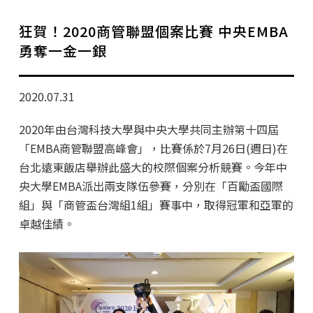
學分班招生公告
狂賀！2020商管聯盟個案比賽 中央EMBA
行政公告
勇奪一金一銀
師生動態
2020.07.31
企業導師計畫
2020年由台灣科技大學與中央大學共同主辦第十四屆
「EMBA商管聯盟高峰會」，比賽係於7月26日(週日)在
台北遠東飯店舉辦此盛大的校際個案分析競賽。今年中
央大學EMBA派出兩支隊伍參賽，分別在「百勵盃國際
組」與「商管盃台灣組1組」賽事中，取得冠軍和亞軍的
卓越佳績。