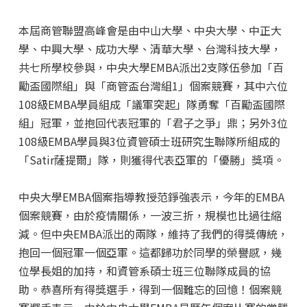
本屆商管聯盟高峰會是由中山大學、中央大學、中正大
學、中興大學、成功大學、清華大學、台灣科技大學，
共七所學校參與，中央大學EMBA派出2支隊伍參加「百
勵盃國際組」與「商管盃台灣組1」個案競賽，其中六位
108級EMBA學員組成「議軍突起」隊勇奪「百勵盃國際
組」冠軍，並抱回代表冠軍的「君子之爭」鼎；另外3位
108級EMBA學員與3位資管碩士班研究生聯隊所組成的
「Satir薩提爾」隊，則獲得代表亞軍的「優勝」獎項。
中央大學EMBA個案指導教授范錚強表示，今年的EMBA
個案競賽，由於疫情關係，一波三折，規模也比過往縮
減。但中央EMBA派出的兩隊，維持了我們的得獎傳統，
抱回一個冠軍一個亞軍。這都歸功於同學的榮譽感，幾
位學長姐的加持，和資管系碩士班三位聯隊成員的協
助。恭喜所有得獎選手，得到一個難忘的回憶！個案競