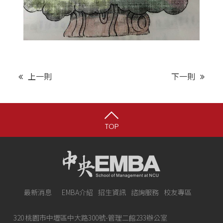
上一則
下一則
TOP
最新消息
EMBA介紹
招生資訊
諮詢服務
校友專區
320 桃園市中壢區中大路300號-管理二館233辦公室