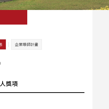
態
企業導師計畫
項
理人獎項