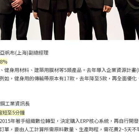
-達亞帆布(上海)副總經理
8%
、健身用材料、建築用膜材等5類產品。去年導入企業資源計畫(E
如，健身用的傳輸帶原本有17款，去年降至5款，再全面優化、聚
。
-力鋼工業資訊長
縮短至5分鐘
015年著手組織數位轉型，決定購入ERP核心系統，再自行開
訂單，要由人工計算所需原料數量、生產時程，需花費2~5天不