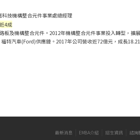
鑫-毅嘉科技機構整合元件事業處總經理
近4成
路板及機構整合元件。2012年機構整合元件事業投入轉型，擴
福特汽車(Ford)供應鏈。2017年公司營收近72億元，成長18.
最新消息
EMBA介紹
招生資訊
諮詢